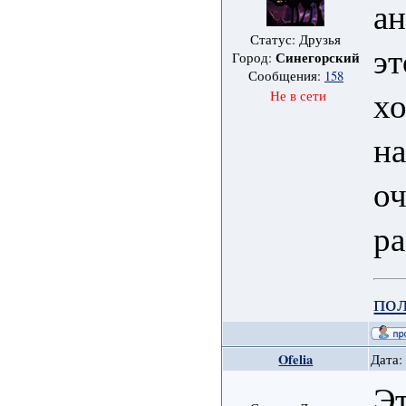
ан
Статус: Друзья
эт
Синегорский
Город:
Сообщения:
158
хо
Не в сети
н
оч
ра
пол
Ofelia
Дата:
Эт