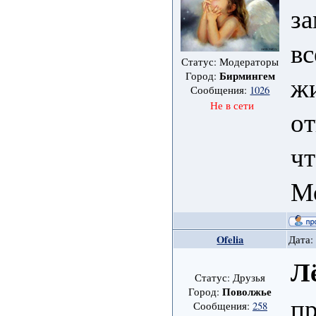
за
вс
Статус: Модераторы
Бирмингем
Город:
жи
Сообщения:
1026
Не в сети
от
чт
М
Ofelia
Дата:
Л
Статус: Друзья
Поволжье
Город:
пр
Сообщения:
258