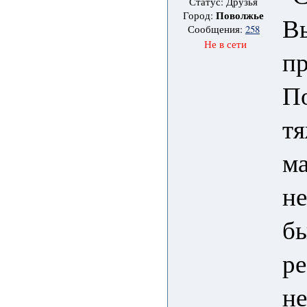
Статус: Друзья
Поволжье
Город:
Вы
Сообщения:
258
Не в сети
п
По
тя
ма
не
бы
ре
не