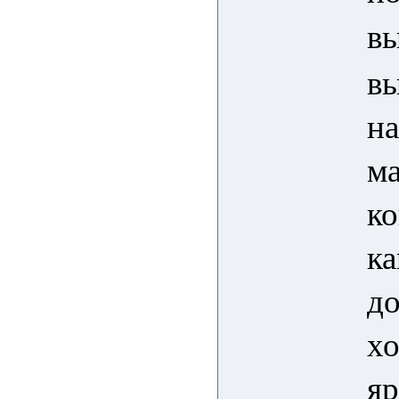
в
вы
на
ма
ко
ка
д
х
яр