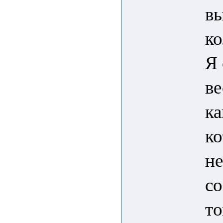
в
ко
Я 
ве
ка
ко
не
со
то