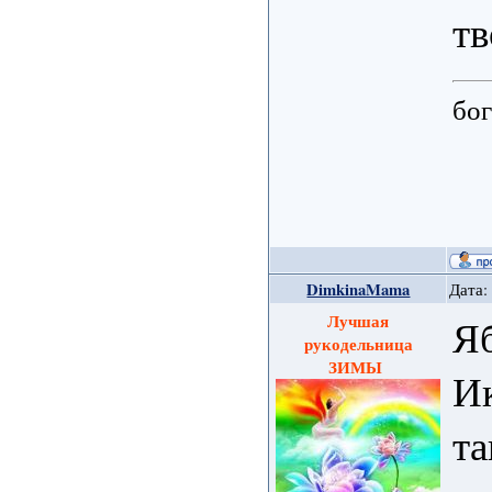
тв
бог
DimkinaMama
Дата:
Лучшая
Яб
рукодельница
ЗИМЫ
И
т