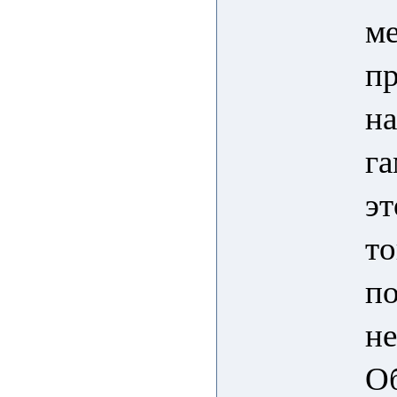
ме
пр
на
га
эт
то
по
не
О