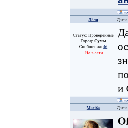
Лёля
Дата:
Да
Статус: Проверенные
Сумы
Город:
ос
Сообщения:
46
Не в сети
зн
п
и 
Mari6a
Дата:
Of