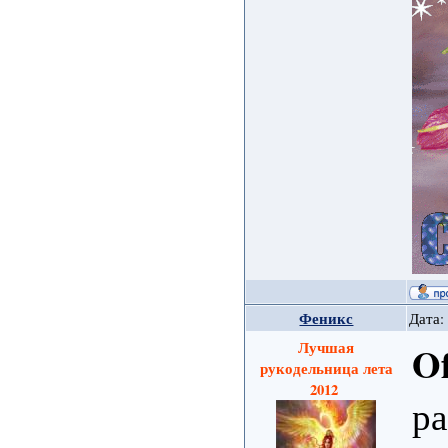
Феникс
Дата:
Лучшая
Of
рукодельница лета
2012
ра