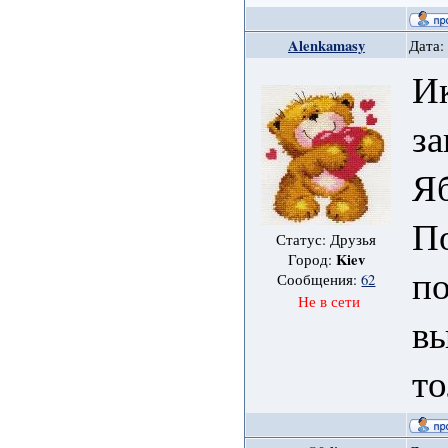
Alenkamasy
Дата:
Ик
за
Яб
П
Статус: Друзья
Kiev
Город:
по
Сообщения:
62
Не в сети
вы
то