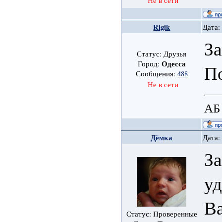
Не в сети
Rigik
Дата:
За
Статус: Друзья
Одесса
Город:
П
Сообщения:
488
Не в сети
АБ
Дёмка
Дата:
За
уд
Ва
Статус: Проверенные