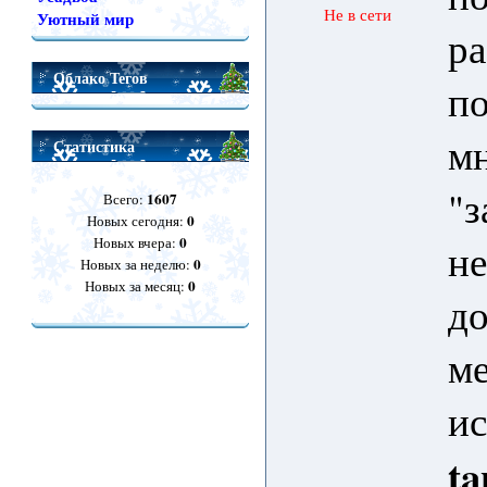
Не в сети
Уютный мир
ра
Облако Тегов
по
мн
Статистика
"з
1607
Всего:
0
Новых сегодня:
0
Новых вчера:
не
0
Новых за неделю:
0
Новых за месяц:
до
ме
и
ta