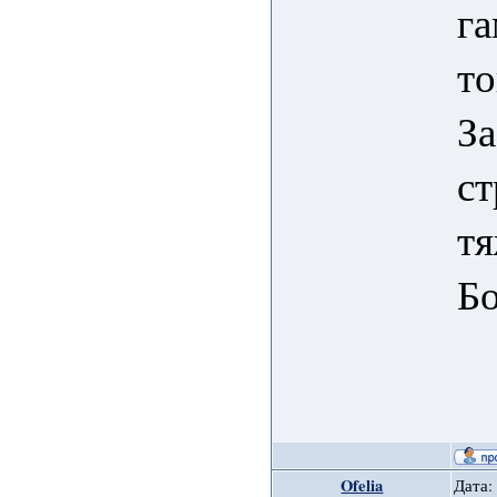
га
то
За
ст
тя
Бо
Ofelia
Дата: