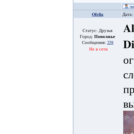
Ofelia
Дата:
Al
Статус: Друзья
Поволжье
Город:
D
Сообщения:
258
Не в сети
ог
сл
пр
в