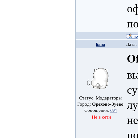
оф
п
liana
Дата:
Of
в
су
Статус: Модераторы
лу
Орехово-Зуево
Город:
Сообщения:
694
не
Не в сети
по