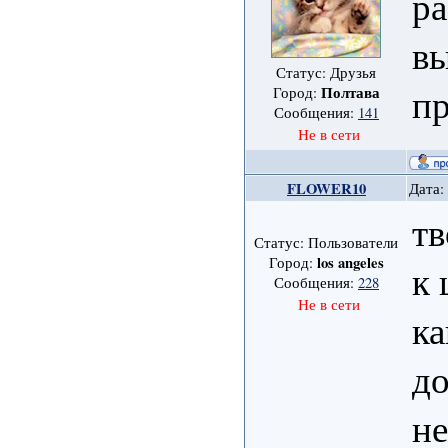
ра
в
Статус: Друзья
пр
Полтава
Город:
Сообщения:
141
Не в сети
FLOWER10
Дата:
тв
Статус: Пользователи
los angeles
Город:
к 
Сообщения:
228
Не в сети
к
до
н