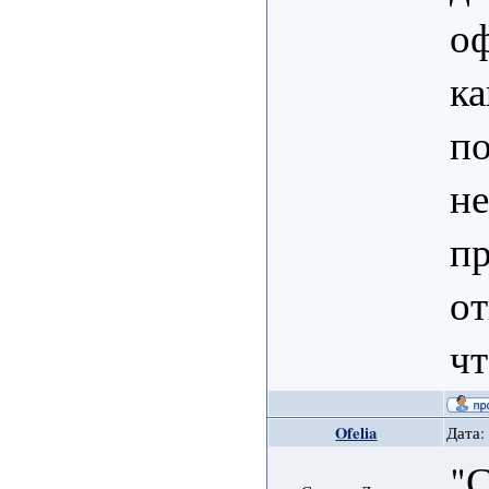
оф
ка
по
не
пр
от
чт
Ofelia
Дата:
"С