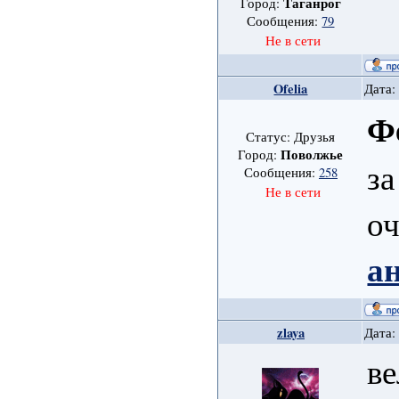
Таганрог
Город:
Сообщения:
79
Не в сети
Ofelia
Дата:
Ф
Статус: Друзья
Поволжье
Город:
за
Сообщения:
258
Не в сети
оч
а
zlaya
Дата:
ве