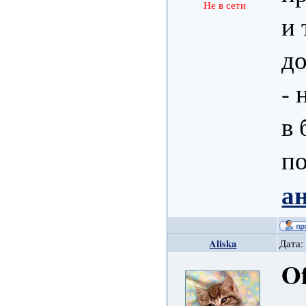
Не в сети
и 
д
- 
в 
по
а
Aliska
Дата:
Of