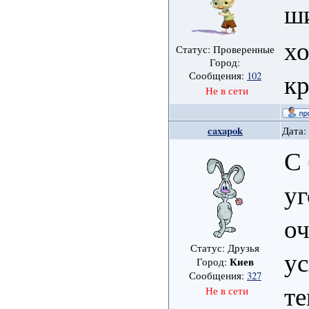
ш
хо
Статус: Проверенные
Город:
кр
Сообщения:
102
Не в сети
caxapok
Дата:
С
уг
оч
Статус: Друзья
ус
Киев
Город:
Сообщения:
327
те
Не в сети