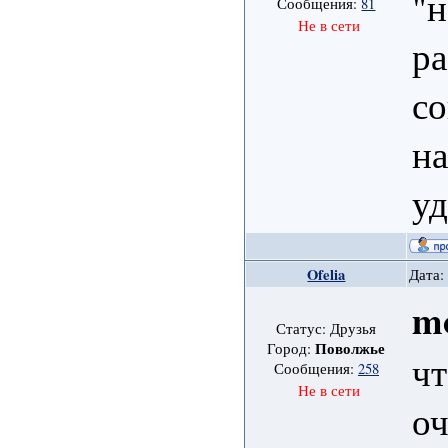
"н
Сообщения:
81
Не в сети
ра
со
н
уд
Ofelia
Дата:
m
Статус: Друзья
Поволжье
Город:
чт
Сообщения:
258
Не в сети
оч