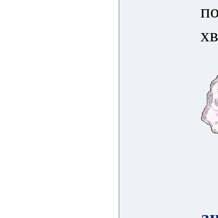
по
хв
а