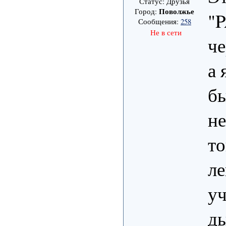
Статус: Друзья
Поволжье
Город:
"
Сообщения:
258
Не в сети
че
а 
бы
не
то
ле
уч
д