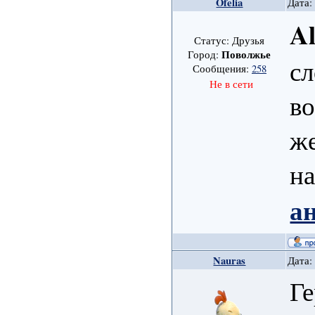
Ofelia
Дата:
A
Статус: Друзья
Поволжье
Город:
сл
Сообщения:
258
Не в сети
во
же
на
а
Nauras
Дата:
Ге