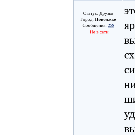
эт
Статус: Друзья
Поволжье
Город:
яр
Сообщения:
258
Не в сети
в
сх
си
ни
ши
уд
вы