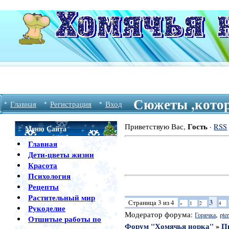
Сюжеты ,котор
Главная
Регистрация
Вход
Гость
Приветствую Вас
,
·
RSS
Меню Сайта
Главная
Дети-цветы жизни
Красота
Психология
Рецепты
Растительный мир
3
Страница
3
из
4
«
1
2
4
Рукоделие
Модератор форума:
,
Горячка
pter
Отшитые работы по
Форум "Хомячья норка"
»
П