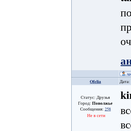
по
пр
оч
а
Ofelia
Дата:
ki
Статус: Друзья
Поволжье
Город:
вс
Сообщения:
258
Не в сети
вс