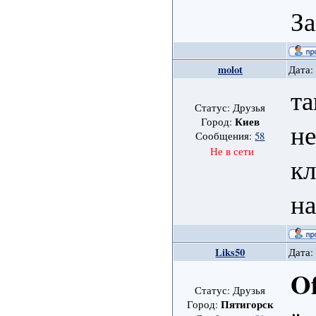
З
molot
Дата:
та
Статус: Друзья
Киев
Город:
н
Сообщения:
58
Не в сети
кл
на
Liks50
Дата:
Of
Статус: Друзья
Пятигорск
Город: