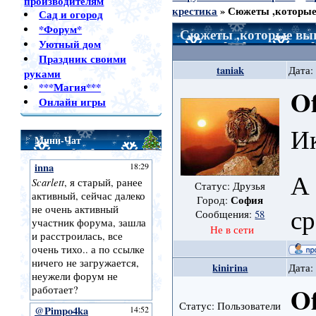
производителям
крестика
»
Сюжеты ,которые 
Сад и огород
*Форум*
Сюжеты ,которые выш
Уютный дом
Праздник своими
taniak
Дата:
руками
***Магия***
Of
Онлайн игры
И
Мини-Чат
А 
Статус: Друзья
София
Город:
ср
Сообщения:
58
Не в сети
kinirina
Дата:
Of
Статус: Пользователи