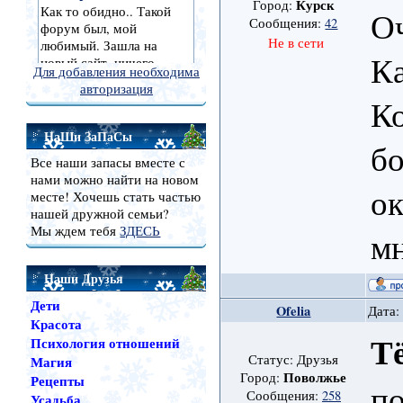
Курск
Город:
Оч
Сообщения:
42
Не в сети
К
Для добавления необходима
авторизация
Ко
НаШи ЗаПаСы
бо
Все наши запасы вместе с
нами можно найти на новом
ок
месте! Хочешь стать частью
нашей дружной семьи?
Мы ждем тебя
ЗДЕСЬ
м
Наши Друзья
Дети
Ofelia
Дата:
Красота
Т
Психология отношений
Статус: Друзья
Магия
Поволжье
Город:
Рецепты
п
Сообщения:
258
Усадьба