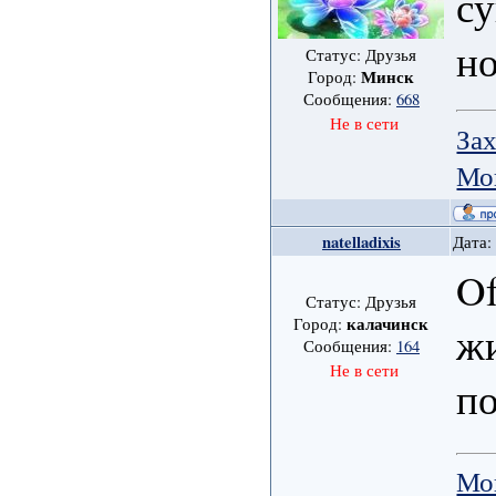
су
но
Статус: Друзья
Минск
Город:
Сообщения:
668
Не в сети
Зах
Мо
natelladixis
Дата:
Of
Статус: Друзья
калачинск
Город:
жи
Сообщения:
164
Не в сети
п
Мо