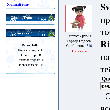
Sv
Уютный мир
пр
Облако Тегов
то
Статистика
Статус: Друзья
Ri
Одесса
Город:
1607
Всего:
Сообщения:
310
0
Новых сегодня:
Не в сети
на
0
Новых вчера:
0
Новых за неделю:
0
Новых за месяц:
те
Qu
жела
- 
вс