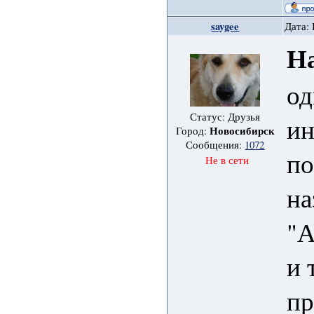
saygee
Дата: 
Н
од
Статус: Друзья
ин
Новосибирск
Город:
Сообщения:
1072
по
Не в сети
на
"
и 
пр