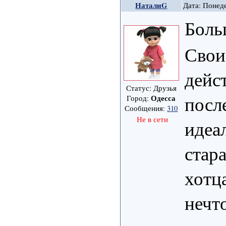
НаталиG
Дата: Понеде
Боль
Свои
дейс
Статус: Друзья
посл
Одесса
Город:
Сообщения:
310
Не в сети
идеа
стар
хотц
нечт