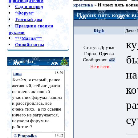
производителям
крестика
»
И моих пять копе
Сад и огород
*Форум*
И моих пять копеек 
Уютный дом
Праздник своими
Rigik
Дата: 
руками
***Магия***
ку
Онлайн игры
Статус: Друзья
Одесса
Город:
бы
Сообщения:
488
Мини-Чат
Не в сети
на
ко
ра
су