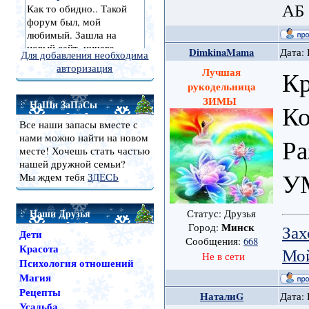
АБ
DimkinaMama
Дата: 
Для добавления необходима
авторизация
Лучшая
Кр
рукодельница
ЗИМЫ
НаШи ЗаПаСы
Ко
Все наши запасы вместе с
нами можно найти на новом
Ра
месте! Хочешь стать частью
нашей дружной семьи?
У
Мы ждем тебя
ЗДЕСЬ
Наши Друзья
Статус: Друзья
Минск
Зах
Город:
Дети
Сообщения:
668
Красота
Мой
Не в сети
Психология отношений
Магия
Рецепты
НаталиG
Дата: 
Усадьба