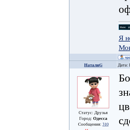
оф
Я н
Мои
НаталиG
Дата: 
Бо
зн
цв
Статус: Друзья
сд
Одесса
Город:
Сообщения:
310