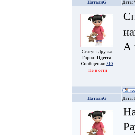
НаталиG
Дата: 
Сп
на
А 
Статус: Друзья
Одесса
Город:
Сообщения:
310
Не в сети
НаталиG
Дата: 
На
Ра