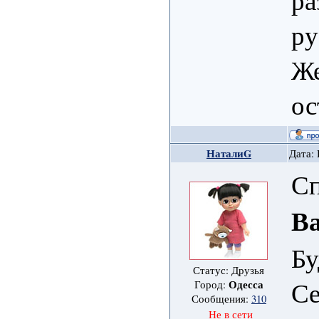
ру
Же
ос
НаталиG
Дата: 
Сп
В
Бу
Статус: Друзья
Се
Одесса
Город:
Сообщения:
310
Не в сети