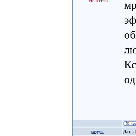
мр
Не в сети
эф
об
л
Кс
од
saygee
Дата: 