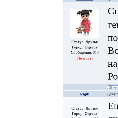
Сп
те
по
Статус: Друзья
Во
Одесса
Город:
Сообщения:
310
Не в сети
на
Ро
Rigik
Дата: 
Ещ
Статус: Друзья
Одесса
Город: