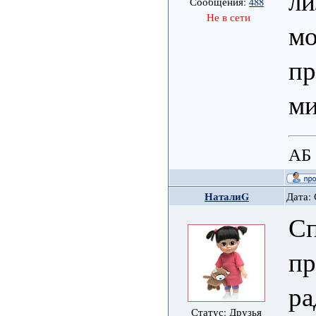
ли
Сообщения:
488
Не в сети
м
пр
ми
АБ
НаталиG
Дата: 
Сп
пр
ра
Статус: Друзья