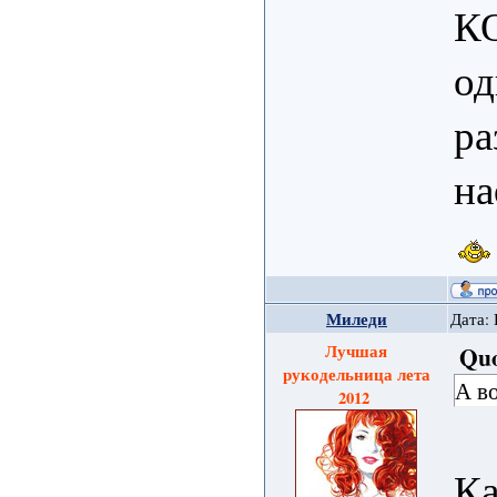
КО
од
ра
на
Миледи
Дата: 
Лучшая
Qu
рукодельница лета
А во
2012
Ка