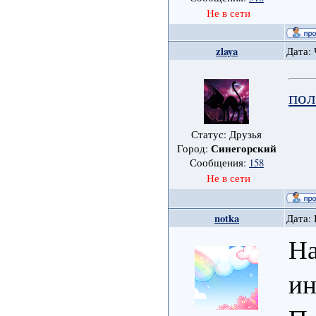
Не в сети
zlaya
Дата: 
пол
Статус: Друзья
Синегорский
Город:
Сообщения:
158
Не в сети
notka
Дата: 
На
ин