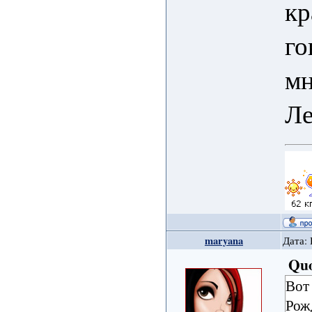
кр
го
мн
Ле
maryana
Дата: 
Qu
Вот
Рож