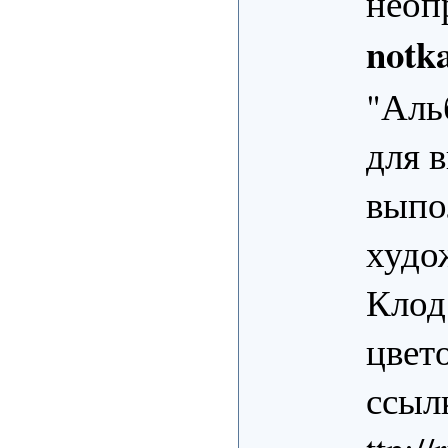
неоп
notk
"Аль
для 
выпо
худо
Клод
цвет
ссылк