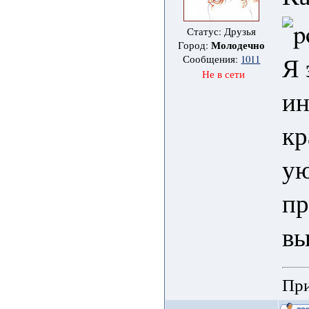
Статус: Друзья
Молодечно
Город:
Я 
Сообщения:
1011
Не в сети
ин
кр
ую
пр
вы
При