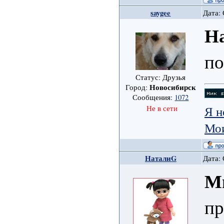
saygee
Дата: 
Н
по
Статус: Друзья
Новосибирск
Город:
Сообщения:
1072
Я н
Не в сети
Мои
НаталиG
Дата: 
М
пр