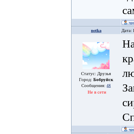
са
notka
Дата: 
На
кр
л
Статус: Друзья
Бобруйск
Город:
За
Сообщения:
48
Не в сети
си
Сп