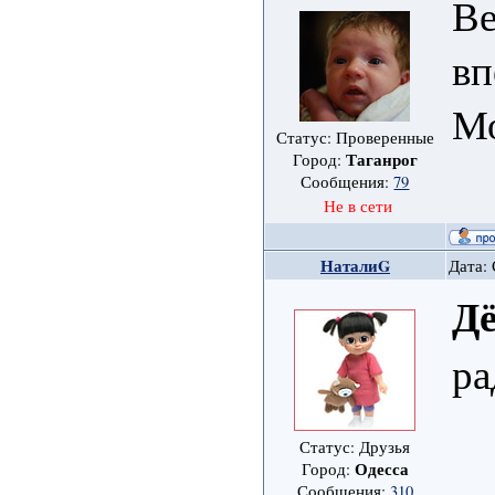
Ве
вп
Мо
Статус: Проверенные
Таганрог
Город:
Сообщения:
79
Не в сети
НаталиG
Дата: 
Д
ра
Статус: Друзья
Одесса
Город:
Сообщения:
310