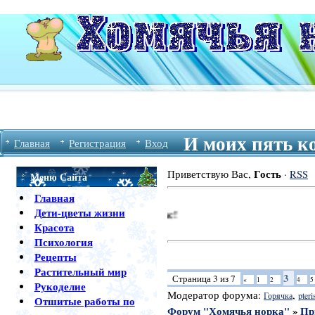
И моих пять к
Главная
Регистрация
Вход
Гость
Приветствую Вас
,
·
RSS
Меню Сайта
Главная
Дети-цветы жизни
Красота
Психология
Рецепты
Растительный мир
3
Страница
3
из
7
«
1
2
4
5
Рукоделие
Модератор форума:
,
Горячка
pteri
Отшитые работы по
Форум "Хомячья норка"
»
Пр