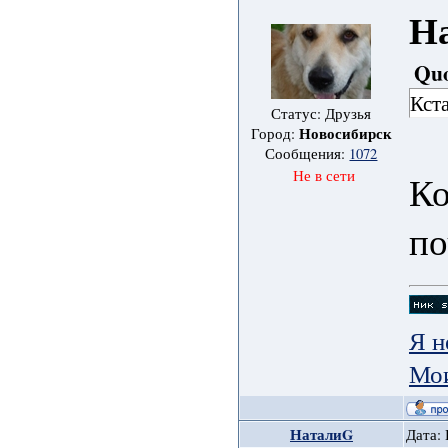
Н
Qu
Кст
Статус: Друзья
Новосибирск
Город:
Сообщения:
1072
Не в сети
Ко
по
Я н
Мои
НаталиG
Дата: 