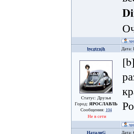
D
Оч
bycgtrnjh
Дата: 
[b
ра
кр
Статус: Друзья
Ро
ЯРОСЛАВЛЬ
Город:
Сообщения:
104
Не в сети
НаталиG
Дата: 