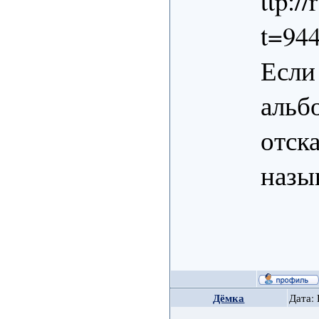
ttp:/
t=94
Если 
альб
отск
назы
Дёмка
Дата: 