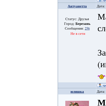
Антуанетта
Дата:
Ма
Статус: Друзья
Березань
Город:
сл
Сообщения:
256
Не в сети
З
(и
юляшка
Дата:
М