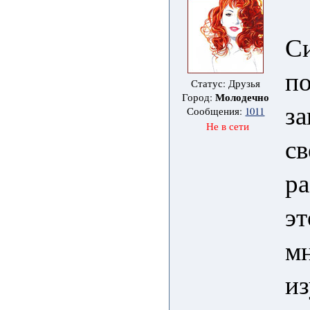
Си
по
Статус: Друзья
Молодечно
Город:
за
Сообщения:
1011
Не в сети
св
ра
эт
мн
из