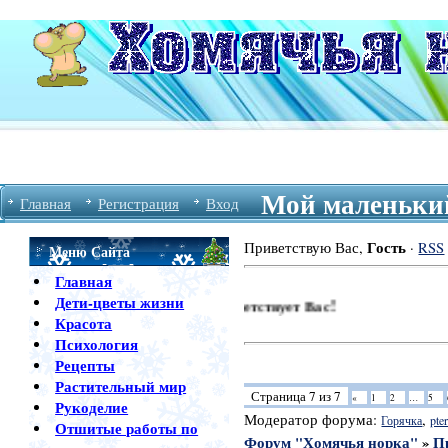
Мой маленький
Главная
Регистрация
Вход
Гость
Приветствую Вас
,
·
RSS
Меню Сайта
Главная
Дети-цветы жизни
орум Хомячья Норка Приветствует Вас!
Красота
Психология
Рецепты
Растительный мир
Страница
7
из
7
«
1
2
…
5
Рукоделие
Модератор форума:
,
Горячка
pter
Отшитые работы по
Форум "Хомячья норка"
»
П