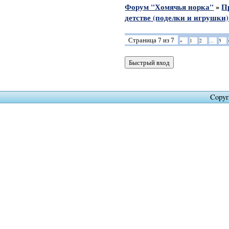
Форум "Хомячья норка"
»
П
детстве (поделки и игрушки)
Страница
7
из
7
«
1
2
…
5
Copyr