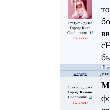
то
б
Статус: Друзья
Киев
Город:
вв
Сообщения:
112
Не в сети
с
бы
Фарида
Дата:
M
Статус: Друзья
Казань
Город:
фо
Сообщения:
98
Не в сети
ср