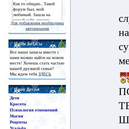
сл
Для добавления необходима
на
авторизация
су
НаШи ЗаПаСы
Все наши запасы вместе с
м
нами можно найти на новом
месте! Хочешь стать частью
нашей дружной семьи?
Мы ждем тебя
ЗДЕСЬ
П
Наши Друзья
Дети
Т
Красота
Психология отношений
Ш
Магия
Рецепты
Усадьба