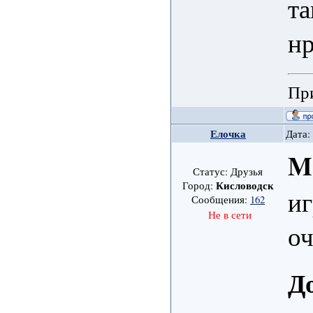
та
н
При
Елочка
Дата:
M
Статус: Друзья
Кисловодск
Город:
иг
Сообщения:
162
Не в сети
оч
Д