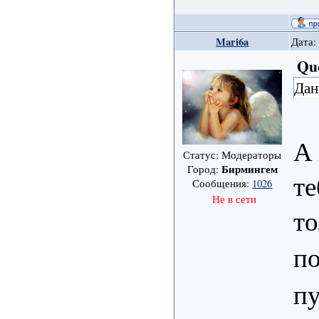
Mari6a
Дата:
Qu
Дан
А 
Статус: Модераторы
Бирмингем
Город:
те
Сообщения:
1026
Не в сети
то
по
пу