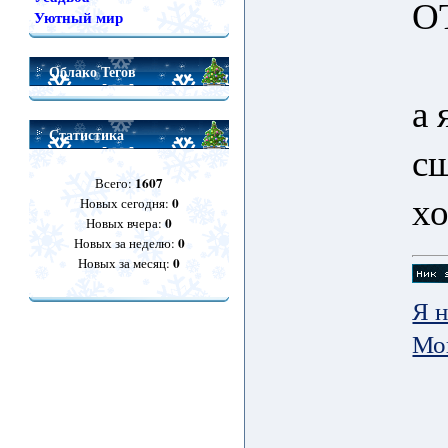
О
Уютный мир
Облако Тегов
а 
Статистика
сш
1607
Всего:
х
0
Новых сегодня:
0
Новых вчера:
0
Новых за неделю:
0
Новых за месяц:
Я н
Мо