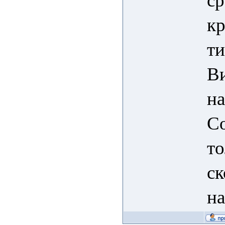
кр
ти
Ви
на
Со
то
ск
на