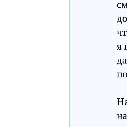
см
до
чт
я 
да
п
На
на