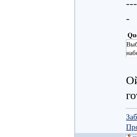
--
-
Qu
Выб
наб
Ой
го
Заб
Пр