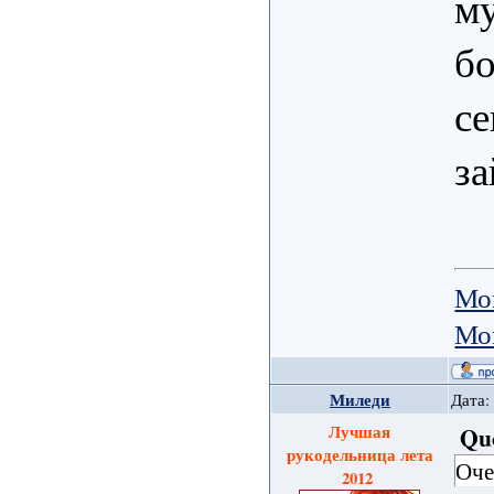
м
бо
се
за
Мо
Мо
Миледи
Дата:
Лучшая
Qu
рукодельница лета
Оче
2012