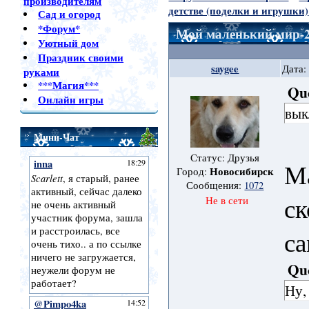
производителям
детстве (поделки и игрушки)
Сад и огород
*Форум*
Мой маленький мир-
Уютный дом
Праздник своими
saygee
Дата:
руками
***Магия***
Qu
Онлайн игры
вык
Мини-Чат
Статус: Друзья
М
Новосибирск
Город:
Сообщения:
1072
ск
Не в сети
са
Qu
Ну,