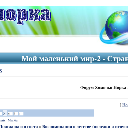
Мой маленький мир-2 - Стра
S
Форум Хомячья Норка Приветст
[
Но
5
6
7
»
,
teris
Mari6a
Приглашаю в гости
»
Воспоминания о детстве (поделки и игруш