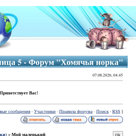
ница 5 - Форум "Хомячья норка"
07.08.2026, 04:45
вует Вас!
вые сообщения
·
Участники
·
Правила форума
·
Поиск
·
RSS
]
ки)
»
Мой маленький