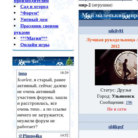
производителям
мир-2
(игрушки)
Сад и огород
*Форум*
Мой маленький мир
Уютный дом
Праздник своими
nikily81
руками
***Магия***
Лучшая рукодельница 
Онлайн игры
2012
Мини-Чат
Статус: Друзья
Ульяновск
Город:
Сообщения:
196
Не в сети
ol4ikpsf