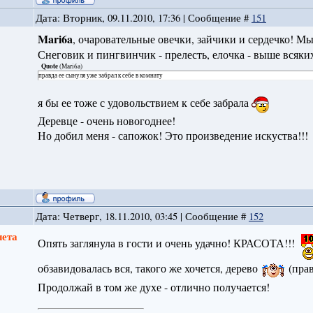
Дата: Вторник, 09.11.2010, 17:36 | Сообщение #
151
Mari6a
, очаровательные овечки, зайчики и сердечко! М
Снеговик и пингвинчик - прелесть, елочка - выше всяки
Quote
(
Mari6a
)
правда ее сынуля уже забрал к себе в комнату
я бы ее тоже с удовольствием к себе забрала
Деревце - очень новогоднее!
Но добил меня - сапожок! Это произведение искуства!!!
Дата: Четверг, 18.11.2010, 03:45 | Сообщение #
152
лета
Опять заглянула в гости и очень удачно! КРАСОТА!!!
обзавидовалась вся, такого же хочется, дерево
(прав
Продолжай в том же духе - отлично получается!