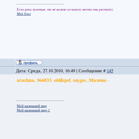
Если руки золотые, то не важно из какого места они растут))
Мой блог
Дата: Среда, 27.10.2010, 16:49 | Сообщение #
145
arachna
366833
ol4ikpsf
saygee
Малена
,
,
,
,
-
Мой маленький мир
Мой маленький мир-2