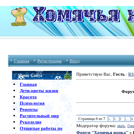
Главная
Регистрация
Вход
Гость
Приветствую Вас
,
·
RS
Меню Сайта
Главная
Дети-цветы жизни
Форум Хомячь
Красота
Психология
Рецепты
Растительный мир
Страница
6
из
7
«
1
2
…
4
Рукоделие
Модератор форума:
,
pteris
Гор
Отшитые работы по
Форум "Хомячья норка"
»