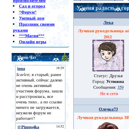
производителям
Сад и огород
У меня радость и го
*Форум*
Уютный дом
Лека
Праздник своими
руками
Лучшая рукодельница а
***Магия***
2012
Онлайн игры
Мини-Чат
Статус: Друзья
Устюжна
Город:
Сообщения:
359
Не в сети
Олечка73
Лучшая рукодельница