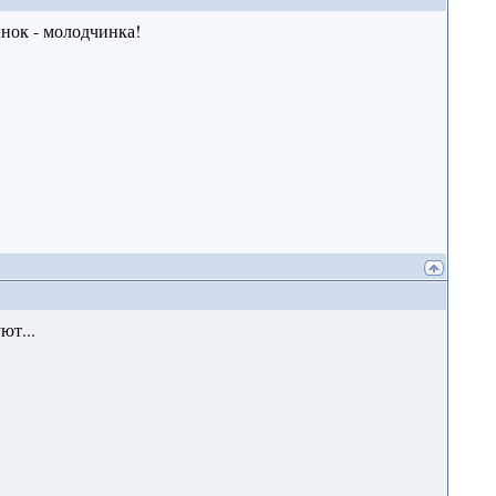
ынок - молодчинка!
ют...