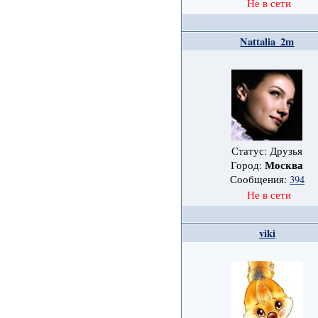
Не в сети
Nattalia_2m
Статус: Друзья
Москва
Город:
Сообщения:
394
Не в сети
viki