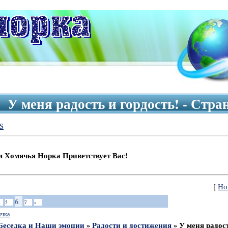
У меня радость и гордость! - Стр
S
я Норка Приветствует Вас!
[
Но
6
5
7
»
ячка
Беседка и Наши эмоции
»
Радости и достижения
»
У меня радост