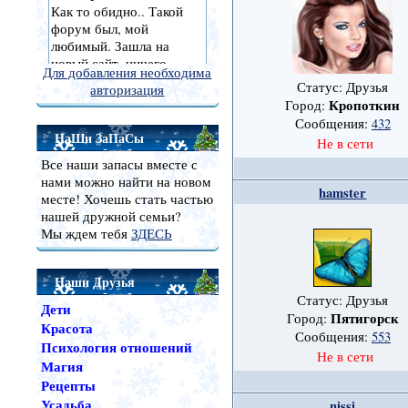
Для добавления необходима
Статус: Друзья
авторизация
Кропоткин
Город:
Сообщения:
432
НаШи ЗаПаСы
Не в сети
Все наши запасы вместе с
нами можно найти на новом
hamster
месте! Хочешь стать частью
нашей дружной семьи?
Мы ждем тебя
ЗДЕСЬ
Наши Друзья
Статус: Друзья
Дети
Пятигорск
Город:
Красота
Сообщения:
553
Психология отношений
Не в сети
Магия
Рецепты
Усадьба
nissi