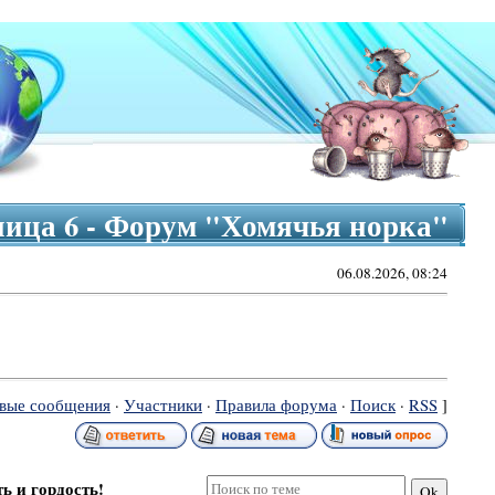
аница 6 - Форум "Хомячья норка"
06.08.2026, 08:24
вые сообщения
·
Участники
·
Правила форума
·
Поиск
·
RSS
]
ь и гордость!