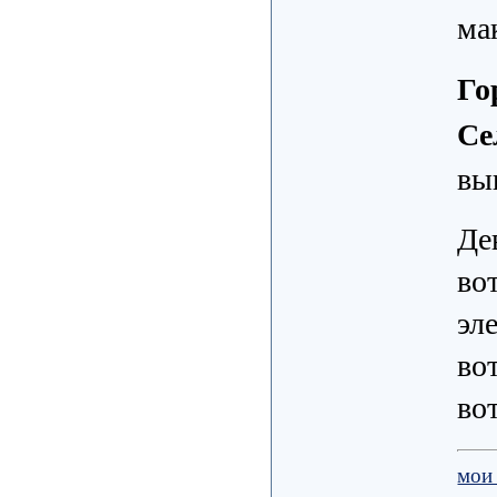
мак
Го
Се
вы
Де
во
эл
во
во
мои