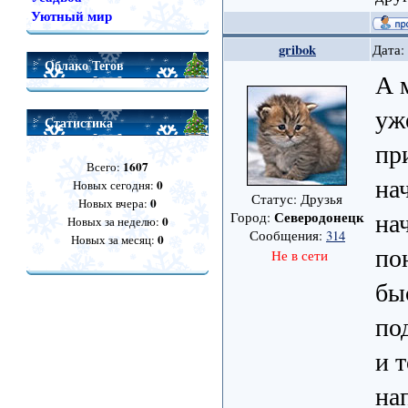
Уютный мир
gribok
Дата:
Облако Тегов
А 
уж
Статистика
пр
1607
Всего:
на
0
Новых сегодня:
Статус: Друзья
0
Новых вчера:
на
Северодонецк
Город:
0
Новых за неделю:
Сообщения:
314
0
Новых за месяц:
по
Не в сети
бы
по
и 
на