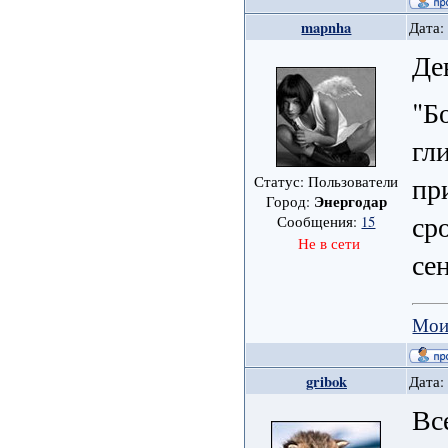
mapnha
Дата:
Де
"Б
гл
пр
Статус: Пользователи
Энергодар
Город:
ср
Сообщения:
15
Не в сети
се
Мои
gribok
Дата:
Вс