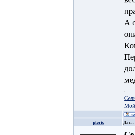
пра
А 
он
Ко
Пе
дол
ме
Сел
Мой
pteris
Дата:
Се