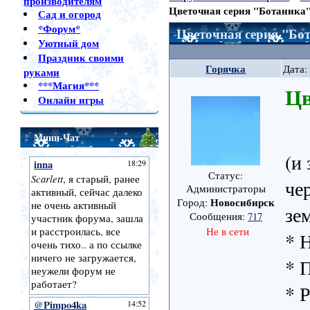
производителям
Цветочная серия "Ботаника
Сад и огород
*Форум*
Цветочная серия "Бо
Уютный дом
Праздник своими
Горячка
Дата:
руками
***Магия***
Цв
Онлайн игры
Мини-Чат
(и 
Статус:
че
Администраторы
Новосибирск
Город:
зе
Сообщения:
717
Не в сети
* 
* 
* 