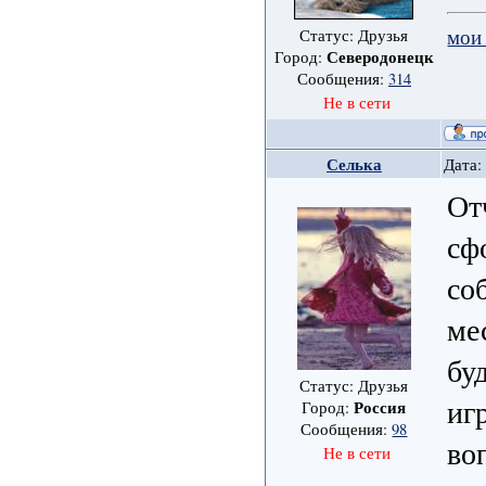
мои
Статус: Друзья
Северодонецк
Город:
Сообщения:
314
Не в сети
Селька
Дата:
От
сф
со
ме
бу
Статус: Друзья
иг
Россия
Город:
Сообщения:
98
во
Не в сети