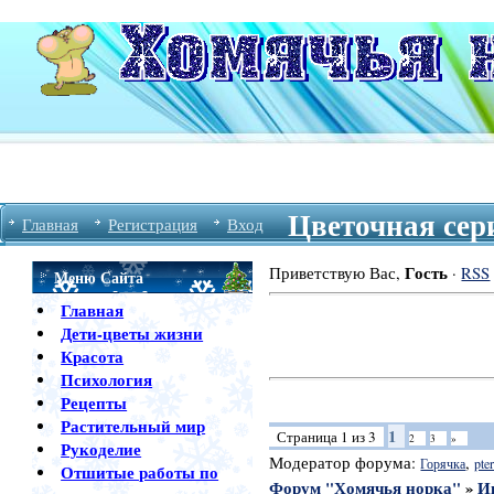
Цветочная сер
Главная
Регистрация
Вход
Гость
Приветствую Вас
,
·
RSS
Меню Сайта
Главная
Дети-цветы жизни
Красота
Психология
Рецепты
Растительный мир
1
Страница
1
из
3
2
3
»
Рукоделие
Модератор форума:
,
Горячка
pter
Отшитые работы по
Форум "Хомячья норка"
»
И