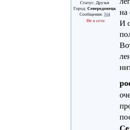
ле
Статус: Друзья
Северодонецк
Город:
на
Сообщения:
314
И 
Не в сети
по
Во
ле
ни
ро
оч
пр
по
Се