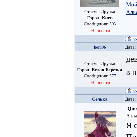
Мой
Аль
Статус: Друзья
Киев
Город:
Сообщения:
303
Не в сети
keri06
Дата:
де
Статус: Друзья
в 
Белая Березка
Город:
Сообщения:
377
Не в сети
Селька
Дата:
Quo
А вы
Я 
По