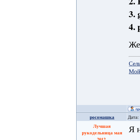
2.
3.
4.
Же
Сел
Мой
росомашка
Дата:
Лучшая
Я 
рукодельница мая
2012