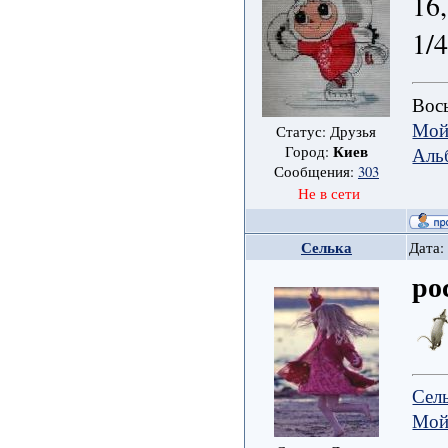
16
1/
Вось
Мой
Статус: Друзья
Киев
Аль
Город:
Сообщения:
303
Не в сети
Селька
Дата:
ро
Сел
Мой