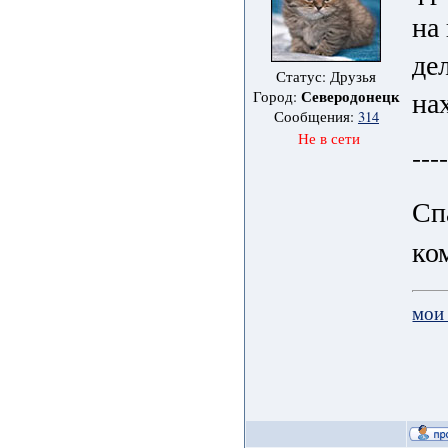
на
де
Статус: Друзья
на
Северодонецк
Город:
Сообщения:
314
Не в сети
---
Сп
ко
мои