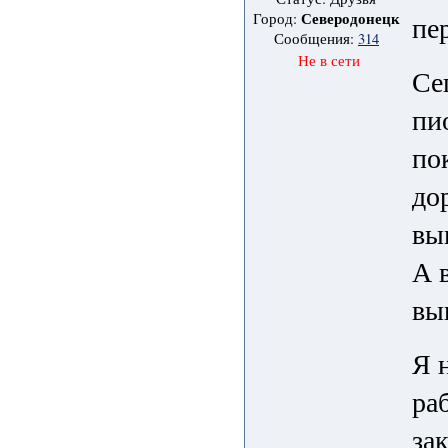
Северодонецк
пе
Город:
Сообщения:
314
Не в сети
Се
пи
по
до
вы
А 
вы
Я 
ра
за