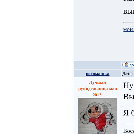
вы
мои
росомашка
Дата:
Лучшая
Ну
рукодельница мая
Вы
2012
Я 
Вось