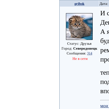
gribok
Дата:
И 
Де
А 
бу
Статус: Друзья
ре
Северодонецк
Город:
Сообщения:
314
пр
Не в сети
те
по
вп
мои