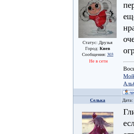
пе
ещ
нр
оч
Статус: Друзья
ог
Киев
Город:
Сообщения:
303
Не в сети
Вось
Мой
Аль
Селька
Дата:
Гл
ес