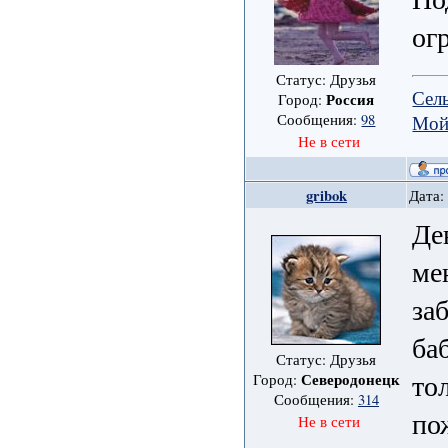
ог
Статус: Друзья
Сел
Россия
Город:
Мой
Сообщения:
98
Не в сети
gribok
Дата:
Де
ме
за
ба
Статус: Друзья
то
Северодонецк
Город:
Сообщения:
314
по
Не в сети