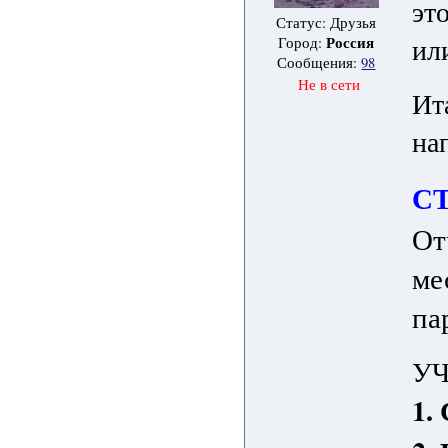
эт
Статус: Друзья
или
Россия
Город:
Сообщения:
98
Не в сети
Ит
на
СТ
От
ме
па
У
1.