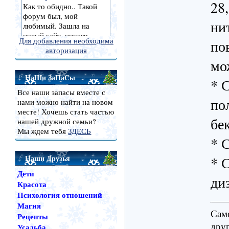
28
ни
Для добавления необходима
по
авторизация
мо
НаШи ЗаПаСы
* 
Все наши запасы вместе с
по
нами можно найти на новом
месте! Хочешь стать частью
бе
нашей дружной семьи?
Мы ждем тебя
ЗДЕСЬ
* 
Наши Друзья
* 
Дети
ди
Красота
Психология отношений
Магия
Сам
Рецепты
друг
Усадьба