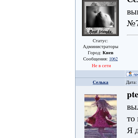
вы
№
Статус:
Администраторы
Киев
Город:
Сообщения:
1062
Не в сети
Селька
Дата:
pte
вы
то
Я 