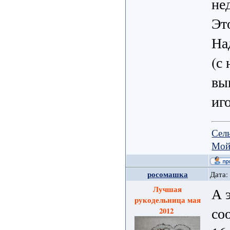
не
Эт
На
(с
вы
иг
Сел
Мой
росомашка
Дата:
Лучшая
А 
рукодельница мая
со
2012