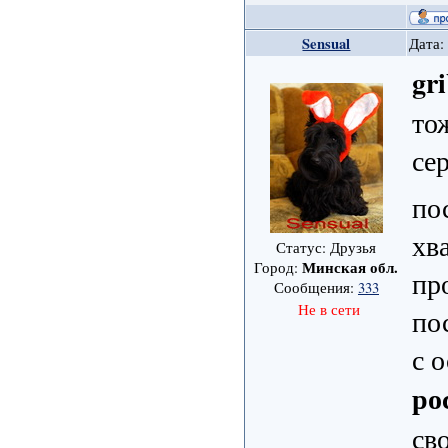
Sensual
Дата:
gr
то
се
по
хв
Статус: Друзья
Минская обл.
Город:
пр
Сообщения:
333
Не в сети
по
с 
ро
св