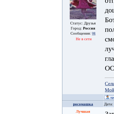
от
до
Бо
Статус: Друзья
по
Россия
Город:
Сообщения:
98
см
Не в сети
лу
гл
ОО
Сел
Мой
росомашка
Дата:
Лучшая
За