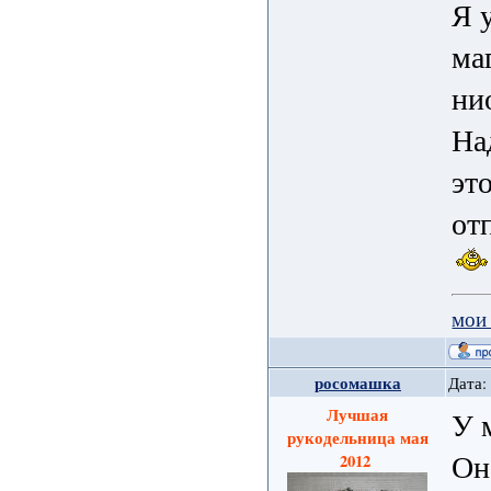
Я 
ма
ни
На
эт
от
мои
росомашка
Дата:
Лучшая
У 
рукодельница мая
Он
2012