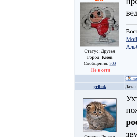
пр
ве
Вось
Мой
Аль
Статус: Друзья
Киев
Город:
Сообщения:
303
Не в сети
gribok
Дата:
Ух
по
ро
зе
Статус: Друзья