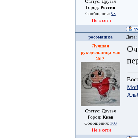
Статус: Друзья
Россия
Город:
Сообщения:
98
Не в сети
росомашка
Дата:
Лучшая
Оч
рукодельница мая
пе
2012
Вось
Мой
Аль
Статус: Друзья
Киев
Город:
Сообщения:
303
Не в сети