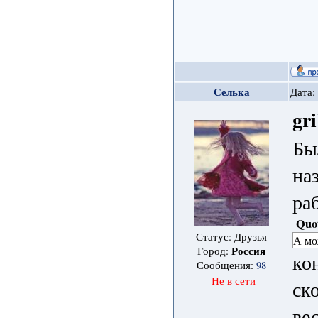
Селька
Дата:
gr
Бы
на
ра
Quo
Статус: Друзья
А мо
Россия
Город:
ко
Сообщения:
98
Не в сети
ск
ве