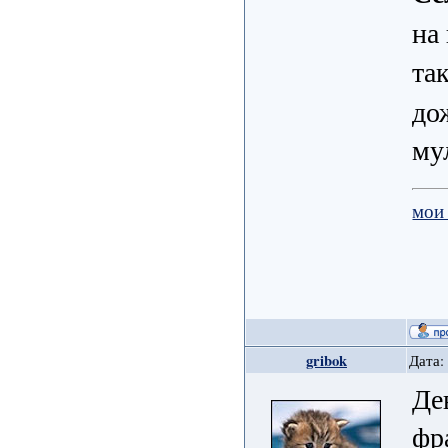
на
та
до
му
мои
gribok
Дата:
Де
фр