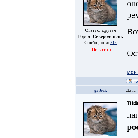
оп
ре
Во
Статус: Друзья
Северодонецк
Город:
Сообщения:
314
Не в сети
Ос
мои
gribok
Дата:
ma
на
ро