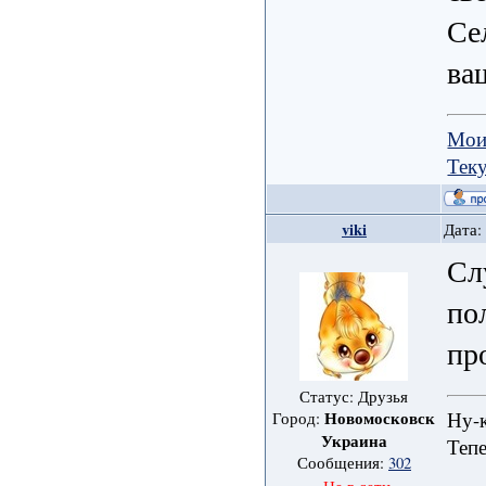
Се
ва
Мои
Тек
viki
Дата:
Сл
по
пр
Статус: Друзья
Ну-к
Новомосковск
Город:
Украина
Тепе
Сообщения:
302