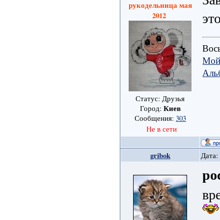
рукодельница мая
эт
2012
Вось
Мой
Аль
Статус: Друзья
Киев
Город:
Сообщения:
303
Не в сети
gribok
Дата:
ро
вр