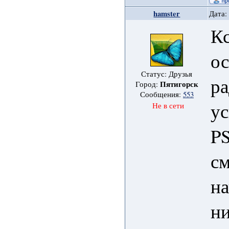
hamster
Дата:
К
ос
Статус: Друзья
ра
Пятигорск
Город:
Сообщения:
553
у
Не в сети
PS
с
на
ни