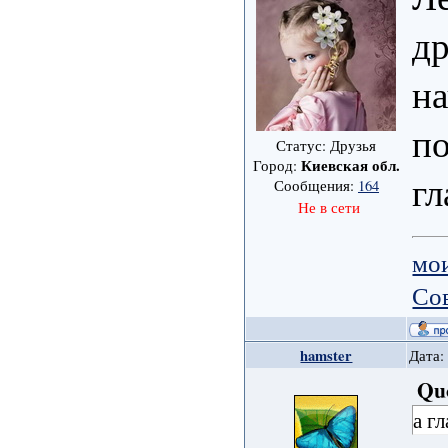
д
на
по
Статус: Друзья
Киевская обл.
Город:
гл
Сообщения:
164
Не в сети
мо
Со
hamster
Дата:
Qu
а г