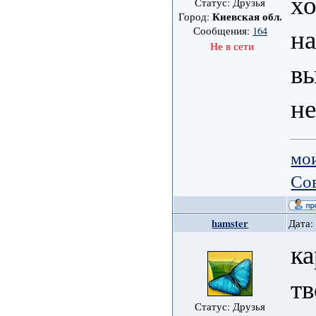
хо
Статус: Друзья
Киевская обл.
Город:
на
Сообщения:
164
Не в сети
вы
н
мо
Со
hamster
Дата:
ка
тв
Статус: Друзья