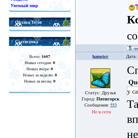
Уютный мир
К
Облако Тегов
со
Статистика
hamster
1607
Дата:
Всего:
0
Новых сегодня:
С
0
Новых вчера:
0
Новых за неделю:
Qu
0
Новых за месяц:
у с
Статус: Друзья
Пятигорск
Город:
Та
Сообщения:
553
Не в сети
вп
не