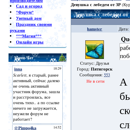
производителям
Девушка с лебедем от ЗР
(Ку
Сад и огород
*Форум*
Девушка с лебедем от
Уютный дом
Праздник своими
hamster
Дата:
руками
***Магия***
Qu
Онлайн игры
раб
поб
Мини-Чат
Статус: Друзья
Пятигорск
Город:
Сообщения:
553
А 
Не в сети
бы
с
с