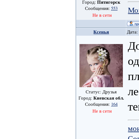
Пятигорск
Город:
Мо
Сообщения:
553
Не в сети
Ксенья
Дата:
До
од
пл
л
Статус: Друзья
Киевская обл.
Город:
те
Сообщения:
164
Не в сети
мо
Со