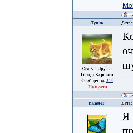
Мо
Лучик
Дата:
Кс
оч
ш
Статус: Друзья
Харьков
Город:
Сообщения:
343
Не в сети
hamster
Дата:
Я 
пр