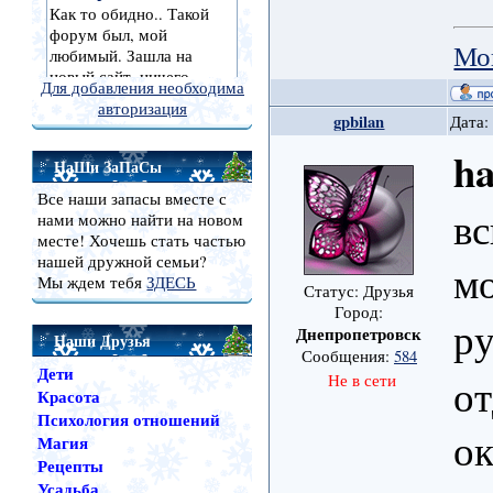
Мо
Для добавления необходима
авторизация
gpbilan
Дата:
h
НаШи ЗаПаСы
Все наши запасы вместе с
вс
нами можно найти на новом
месте! Хочешь стать частью
нашей дружной семьи?
мо
Мы ждем тебя
ЗДЕСЬ
Статус: Друзья
Город:
ру
Днепропетровск
Наши Друзья
Сообщения:
584
Дети
от
Не в сети
Красота
Психология отношений
о
Магия
Рецепты
Усадьба