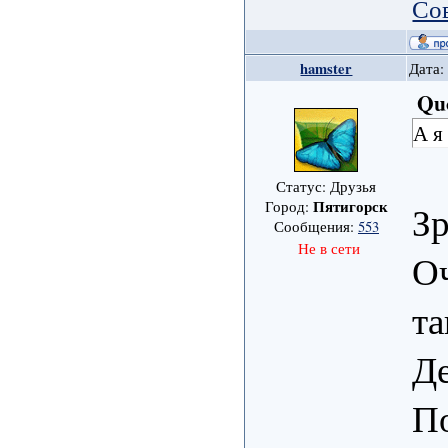
Со
hamster
Дата:
Qu
А я
Статус: Друзья
Пятигорск
Город:
Зр
Сообщения:
553
Не в сети
Оч
та
Де
П