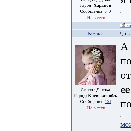
Харьков
Город:
Сообщения:
343
Не в сети
Ксенья
Дата:
А 
по
от
ее
Статус: Друзья
Киевская обл.
Город:
п
Сообщения:
164
Не в сети
мо