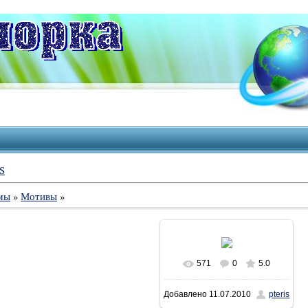
S
мы
»
Мотивы
»
571
0
5.0
Добавлено
11.07.2010
pteris