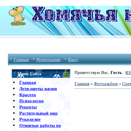
Главная
Регистрация
Вход
Гость
Приветствую Вас
,
·
RS
Меню Сайта
Главная
Главная
»
Фотоальбом
»
Схе
Дети-цветы жизни
Красота
Психология
Рецепты
Растительный мир
Рукоделие
Отшитые работы по