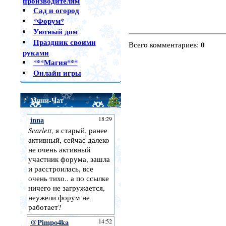
производителям
Сад и огород
*Форум*
Уютный дом
Праздник своими
0
Всего комментариев
:
руками
***Магия***
Онлайн игры
Мини-Чат