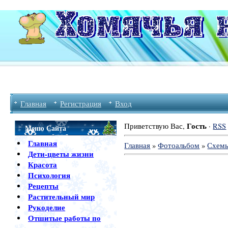
Главная
Регистрация
Вход
Гость
Приветствую Вас
,
·
RSS
Меню Сайта
Главная
Главная
»
Фотоальбом
»
Схем
Дети-цветы жизни
Красота
Психология
Рецепты
Растительный мир
Рукоделие
Отшитые работы по