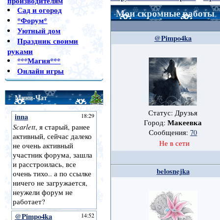
производителям
Сад и огород
Мои скромные работы
*Форум*
Уютный дом
@Pimpo4ka
Праздник своими
руками
***Магия***
Онлайн игры
Мини-Чат
Статус: Друзья
Макеевка
Город:
Сообщения:
70
Не в сети
belosnejka