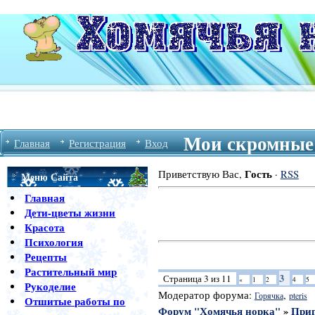
Мои скромные 
Главная
Регистрация
Вход
Гость
Приветствую Вас
,
·
RSS
Меню Сайта
Главная
Дети-цветы жизни
Красота
Психология
Рецепты
Растительный мир
3
Страница
3
из
11
«
1
2
4
5
Рукоделие
Модератор форума:
,
Горячка
pteris
Отшитые работы по
Форум "Хомячья норка"
»
Приг