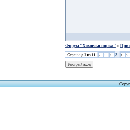
Форум "Хомячья норка"
»
Приг
3
Страница
3
из
11
«
1
2
4
5
Copyr