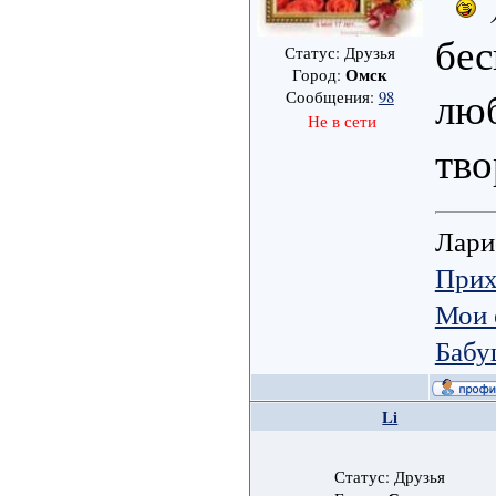
бес
Статус: Друзья
Омск
Город:
люб
Сообщения:
98
Не в сети
тво
Лари
Прих
Мои 
Бабу
Li
Статус: Друзья