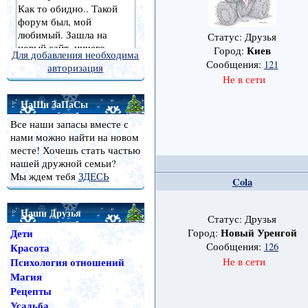
Статус: Друзья
Киев
Город:
Для добавления необходима
Сообщения:
121
авторизация
Не в сети
НаШи ЗаПаСы
Все наши запасы вместе с
нами можно найти на новом
месте! Хочешь стать частью
нашей дружной семьи?
Мы ждем тебя
ЗДЕСЬ
Cola
Наши Друзья
Статус: Друзья
Новый Уренгой
Дети
Город:
Сообщения:
126
Красота
Психология отношений
Не в сети
Магия
Рецепты
Усадьба