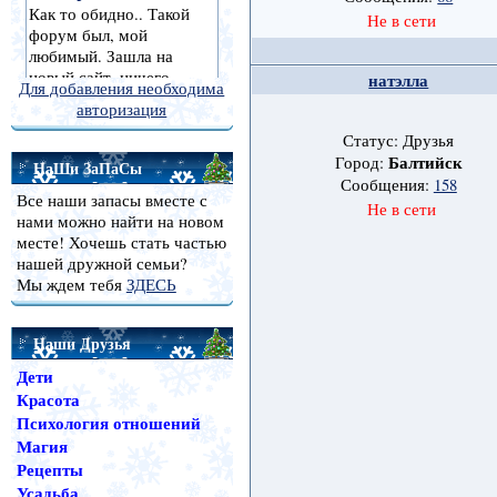
Не в сети
натэлла
Для добавления необходима
авторизация
Статус: Друзья
Балтийск
Город:
НаШи ЗаПаСы
Сообщения:
158
Все наши запасы вместе с
Не в сети
нами можно найти на новом
месте! Хочешь стать частью
нашей дружной семьи?
Мы ждем тебя
ЗДЕСЬ
Наши Друзья
Дети
Красота
Психология отношений
Магия
Рецепты
Усадьба