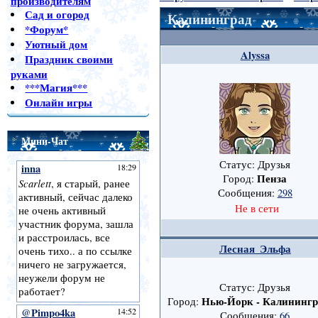
производителям
Сад и огород
Калининград
*Форум*
Уютный дом
Alyssa
Праздник своими
руками
***Магия***
Онлайн игры
Мини-Чат
Статус: Друзья
Пенза
Город:
Сообщения:
298
Не в сети
Лесная_Эльфа
Статус: Друзья
Нью-Йорк - Калинингр
Город:
Сообщения:
66