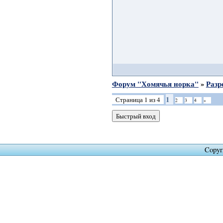
Форум "Хомячья норка"
»
Разр
1
Страница
1
из
4
2
3
4
»
Copyr