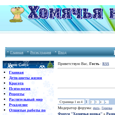
Главная
Регистрация
Вход
Гость
Приветствую Вас
,
·
RSS
Меню Сайта
Главная
Дети-цветы жизни
Красота
Психология
Рецепты
Растительный мир
1
Страница
1
из
4
2
3
4
»
Рукоделие
Модератор форума:
,
pteris
Горячка
Отшитые работы по
Форум "Хомячья норка"
»
Разр