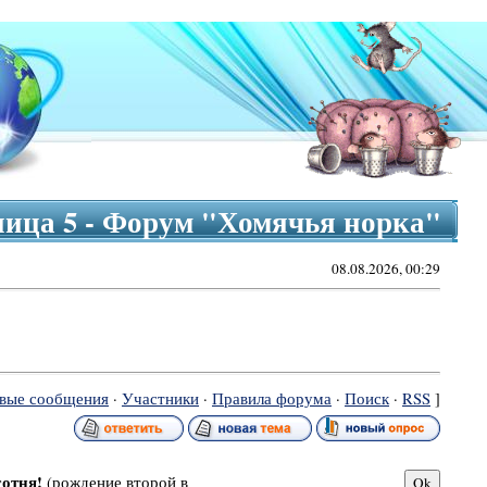
аница 5 - Форум "Хомячья норка"
08.08.2026, 00:29
вые сообщения
·
Участники
·
Правила форума
·
Поиск
·
RSS
]
сотня!
(рождение второй в