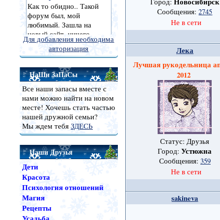
Новосибирск
Город:
Сообщения:
2745
Не в сети
Для добавления необходима
авторизация
Лека
Лучшая рукодельница а
НаШи ЗаПаСы
2012
Все наши запасы вместе с
нами можно найти на новом
месте! Хочешь стать частью
нашей дружной семьи?
Мы ждем тебя
ЗДЕСЬ
Статус: Друзья
Устюжна
Город:
Наши Друзья
Сообщения:
359
Дети
Не в сети
Красота
Психология отношений
Магия
sakineva
Рецепты
Усадьба