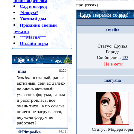
производителям
процессах)
Сад и огород
*Форум*
Есть первая сотня!
Уютный дом
Праздник своими
everika
руками
***Магия***
Онлайн игры
Статус: Друзья
Город:
Сообщения:
133
Мини-Чат
Не в сети
maryana
Статус: Модераторы