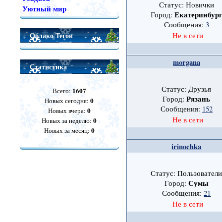
Статус: Новички
Уютный мир
Екатеринбур
Город:
Сообщения:
3
Облако Тегов
Не в сети
morgana
Статистика
Статус: Друзья
1607
Всего:
Рязань
Город:
0
Новых сегодня:
Сообщения:
152
0
Новых вчера:
Не в сети
0
Новых за неделю:
0
Новых за месяц:
irinochka
Статус: Пользовател
Сумы
Город:
Сообщения:
21
Не в сети