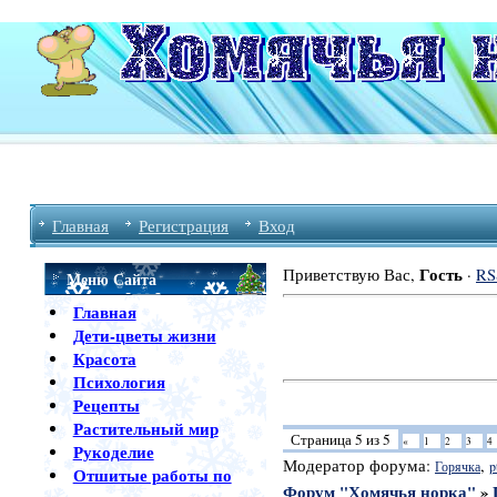
Главная
Регистрация
Вход
Гость
Приветствую Вас
,
·
RS
Меню Сайта
Главная
Дети-цветы жизни
Фору
Красота
Психология
Рецепты
Растительный мир
Страница
5
из
5
«
1
2
3
4
Рукоделие
Модератор форума:
,
Горячка
p
Отшитые работы по
Форум "Хомячья норка"
»