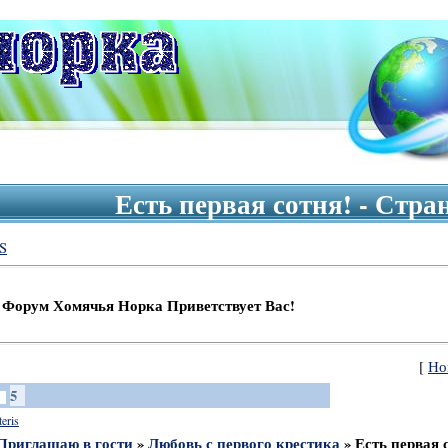
Есть первая сотня! - Стр
S
м Хомячья Норка Приветствует Вас!
[
Но
5
teris
Приглашаю в гости
»
Любовь с первого крестика
»
Есть первая 