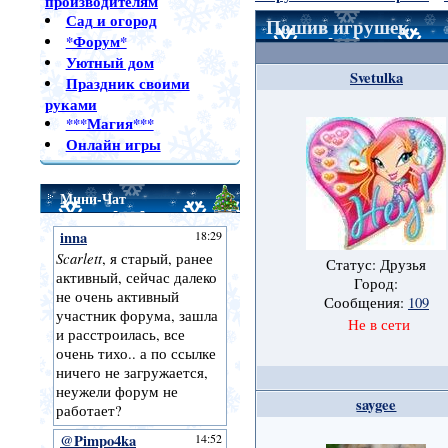
производителям
Сад и огород
Пошив игрушек
*Форум*
Уютный дом
Svetulka
Праздник своими
руками
***Магия***
Онлайн игры
Мини-Чат
Статус: Друзья
Город:
Сообщения:
109
Не в сети
saygee