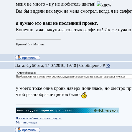
меня не много - ну не любитель шитья!
Вы бы видели как муж на меня смотрел, когда я из салфет
я думаю это наш не последний проект.
Конечно, я же накупила толстых салфеток! Их же нужно
Привет! Я - Марина.
Дата: Суббота, 24.07.2010, 19:18 | Сообщение #
78
Quote
(
Миледи
)
Вы бы видели как муж на меня смотрел, когда я из салфеток кроить начала - он решил, что все!
у моего тоже одна бровь наверх поднялась, но быстро пр
чтоб разнообразие цветов было
Я не волшебник, я только учусь.
Мои игрульды.