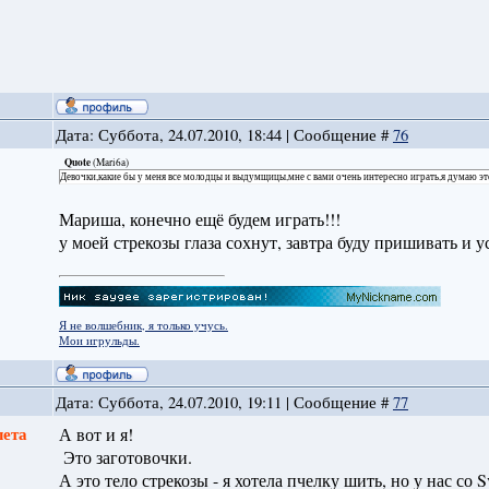
Дата: Суббота, 24.07.2010, 18:44 | Сообщение #
76
Quote
(
Mari6a
)
Девочки,какие бы у меня все молодцы и выдумщицы,мне с вами очень интересно играть,я думаю эт
Мариша, конечно ещё будем играть!!!
у моей стрекозы глаза сохнут, завтра буду пришивать и 
Я не волшебник, я только учусь.
Мои игрульды.
Дата: Суббота, 24.07.2010, 19:11 | Сообщение #
77
лета
А вот и я!
Это заготовочки.
А это тело стрекозы - я хотела пчелку шить, но у нас со 