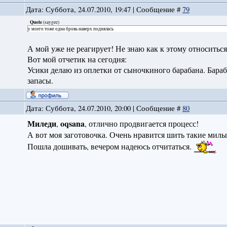
Дата: Суббота, 24.07.2010, 19:47 | Сообщение #
79
Quote
(
saygee
)
у моего тоже одна бровь наверх поднялась
А мой уже не реагирует! Не знаю как к этому относитьс
Вот мой отчетик на сегодня:
Усики делаю из оплетки от сыночкиного барабана. Бараба
запасы.
Дата: Суббота, 24.07.2010, 20:00 | Сообщение #
80
Миледи
oqsana
,
, отлично продвигается процесс!
А вот моя заготовочка. Очень нравится шить такие милы
Пошла дошивать, вечером надеюсь отчитаться.