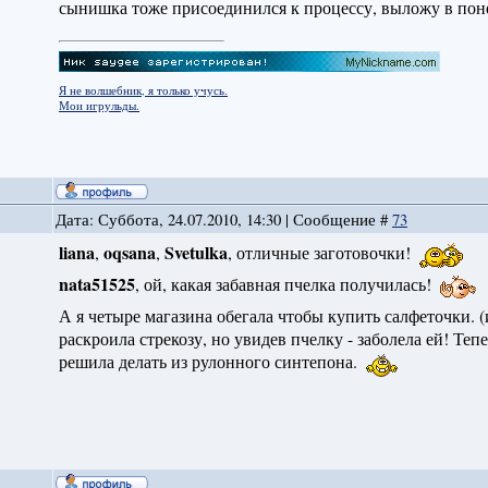
сынишка тоже присоединился к процессу, выложу в поне
Я не волшебник, я только учусь.
Мои игрульды.
Дата: Суббота, 24.07.2010, 14:30 | Сообщение #
73
liana
oqsana
Svetulka
,
,
, отличные заготовочки!
nata51525
, ой, какая забавная пчелка получилась!
А я четыре магазина обегала чтобы купить салфеточки. (
раскроила стрекозу, но увидев пчелку - заболела ей! Теп
решила делать из рулонного синтепона.