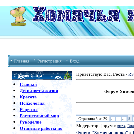
Главная
Регистрация
Вход
Гость
Приветствую Вас
,
·
RS
Меню Сайта
Главная
Дети-цветы жизни
Форум Хомячья Норка 
Красота
Психология
Рецепты
Растительный мир
3
Страница
3
из
29
«
1
2
Рукоделие
Модератор форума:
,
pteris
Гор
Отшитые работы по
Форум "Хомячья норка"
»