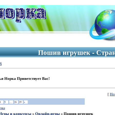
Пошив игрушек - Стран
S
Приветствует Вас!
[
Но
4
5
…
28
29
»
ячка
Игры и конкурсы
»
Онлайн-игры
»
Пошив игрушек