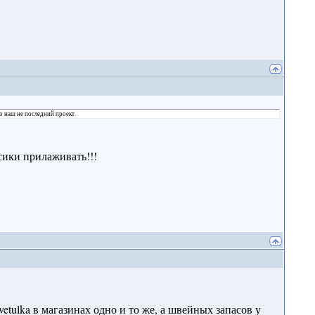
о наш не последний проект.
усики прилаживать!!!
Svetulka в магазинах одно и то же, а швейных запасов у