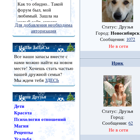
Для добавления необходима
Статус: Друзья
авторизация
Новосибирск
Город:
Сообщения:
1072
Не в сети
НаШи ЗаПаСы
Все наши запасы вместе с
нами можно найти на новом
Ирик
месте! Хочешь стать частью
нашей дружной семьи?
Мы ждем тебя
ЗДЕСЬ
Наши Друзья
Дети
Статус: Друзья
Красота
Город:
Психология отношений
Сообщения:
62
Магия
Не в сети
Рецепты
Усадьба