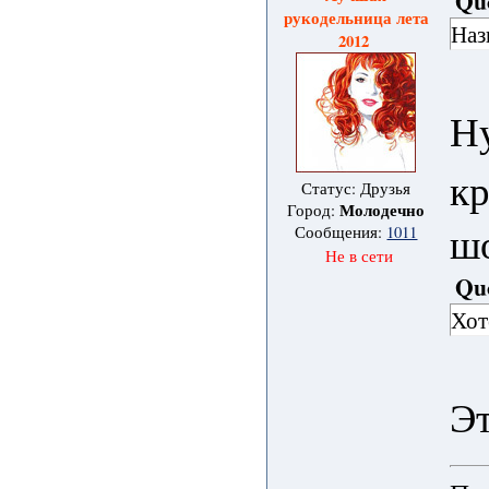
Qu
рукодельница лета
Наз
2012
Ну
кр
Статус: Друзья
Молодечно
Город:
шо
Сообщения:
1011
Не в сети
Qu
Хот
Э