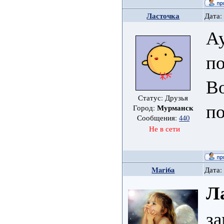
Ласточка
Дата:
Ау
по
Во
Статус: Друзья
п
Мурманск
Город:
Сообщения:
440
Не в сети
Mari6a
Дата:
Л
за