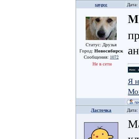
saygee
Дата:
M
пр
Статус: Друзья
ан
Новосибирск
Город:
Сообщения:
1072
Не в сети
Я н
Мо
Ласточка
Дата:
Ма
кл