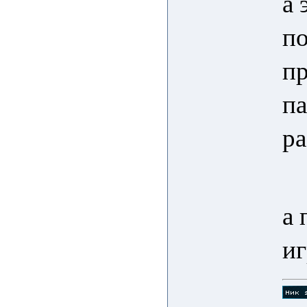
а 
п
пр
па
ра
а 
и