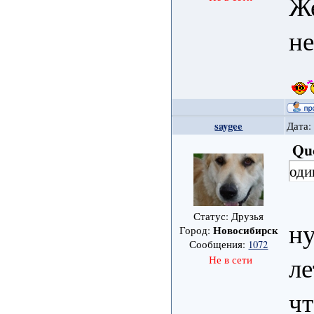
Же
не
saygee
Дата:
Qu
оди
Статус: Друзья
ну
Новосибирск
Город:
Сообщения:
1072
ле
Не в сети
чт