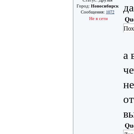
да
Новосибирск
Город:
Сообщения:
1072
Qu
Не в сети
Пох
а 
че
не
от
вы
Qu