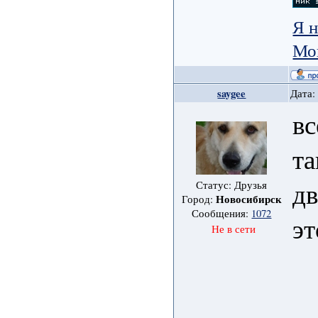
Я н
Мо
saygee
Дата:
вс
та
дв
Статус: Друзья
Новосибирск
Город:
Сообщения:
1072
эт
Не в сети