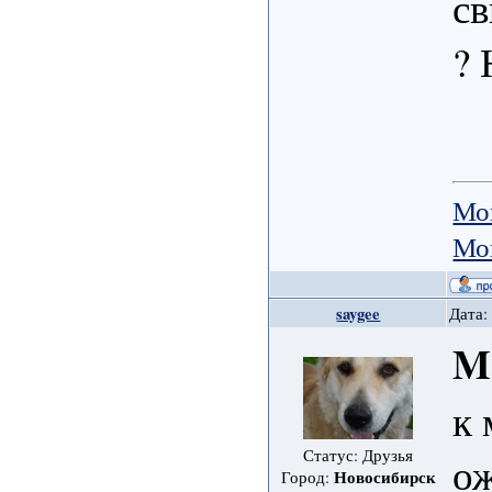
св
? 
Мо
Мо
saygee
Дата:
M
к 
Статус: Друзья
ож
Новосибирск
Город: