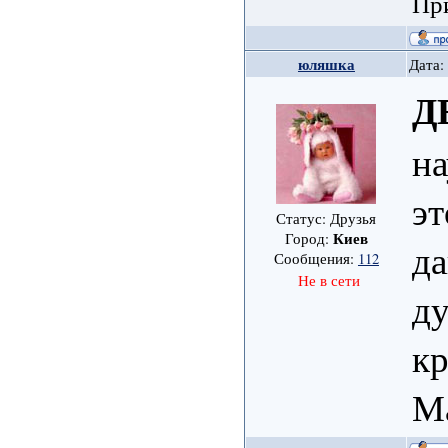
При
юляшка
Дата:
Д
на
эт
Статус: Друзья
Киев
Город:
да
Сообщения:
112
Не в сети
ду
кр
М