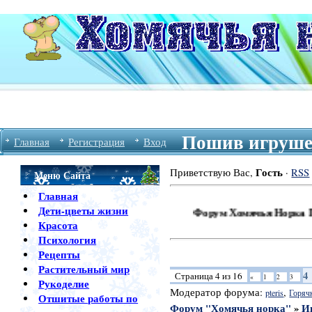
Пошив игрушек
Главная
Регистрация
Вход
Гость
Приветствую Вас
,
·
RSS
Меню Сайта
Главная
Дети-цветы жизни
Форум Хомячья Норка Приветств
Красота
Психология
Рецепты
Растительный мир
4
Страница
4
из
16
«
1
2
3
Рукоделие
Модератор форума:
,
pteris
Горяч
Отшитые работы по
Форум "Хомячья норка"
»
И