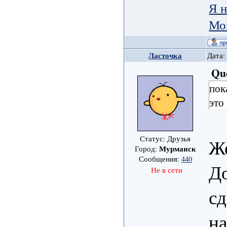
Я н
Мо
Ласточка
Дата:
Qu
пок
это 
Статус: Друзья
Же
Мурманск
Город:
Сообщения:
440
До
Не в сети
сд
на