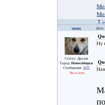
Мо
Мо
saygee
Дата:
Qu
Ну 
Статус: Друзья
Qu
Новосибирск
Город:
Сообщения:
1072
Наз
Не в сети
Ма
по