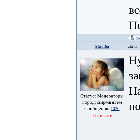
вс
П
Mari6a
Дата:
Ну
за
На
Статус: Модераторы
п
Бирмингем
Город:
Сообщения:
1026
Не в сети