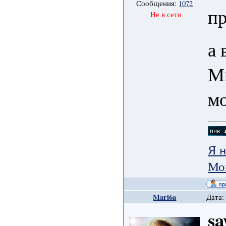
Сообщения:
1072
п
Не в сети
а 
М
мо
Я н
Мо
Mari6a
Дата:
sa