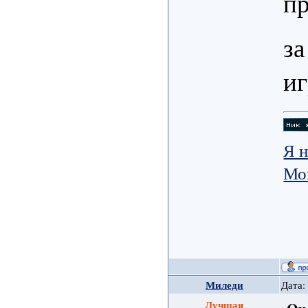
п
за
и
Я н
Мо
Миледи
Дата:
Лучшая