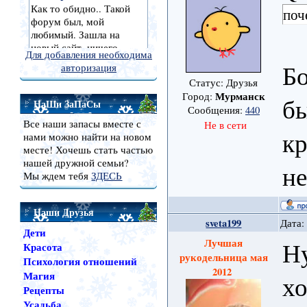
поч
Для добавления необходима
Бо
авторизация
Статус: Друзья
Мурманск
Город:
бы
НаШи ЗаПаСы
Сообщения:
440
Все наши запасы вместе с
Не в сети
кр
нами можно найти на новом
месте! Хочешь стать частью
нашей дружной семьи?
не
Мы ждем тебя
ЗДЕСЬ
Наши Друзья
sveta199
Дата:
Дети
Лучшая
Ну
Красота
рукодельница мая
Психология отношений
2012
Магия
хо
Рецепты
Усадьба