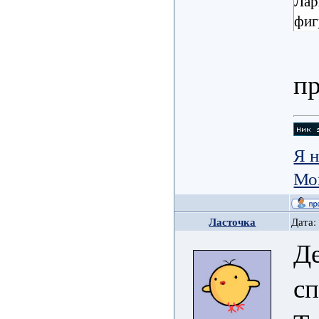
Лар
фиг
пр
Я н
Мо
Ласточка
Дата:
Де
сп