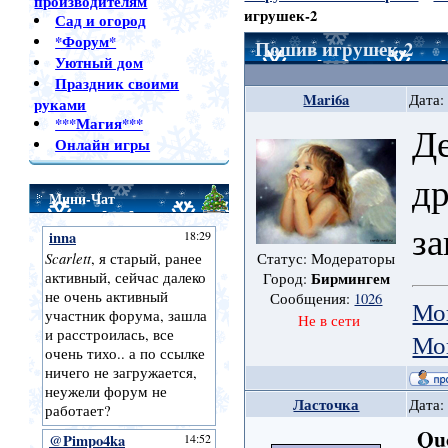
производителям
игрушек-2
Сад и огород
*Форум*
Пошив игрушек-2
Уютный дом
Праздник своими
Mari6a
Дата:
руками
***Магия***
Д
Онлайн игры
д
Мини-Чат
за
Статус: Модераторы
Бирмингем
Город:
Сообщения:
1026
Мо
Не в сети
Мо
Ласточка
Дата:
Qu