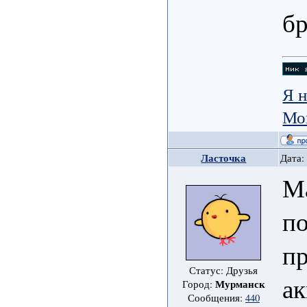
бр
Я н
Мо
Ласточка
Дата:
Ма
по
пр
Статус: Друзья
ак
Мурманск
Город:
Сообщения:
440