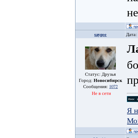
н
saygee
Дата:
Л
бо
Статус: Друзья
пр
Новосибирск
Город:
Сообщения:
1072
Не в сети
Я н
Мо