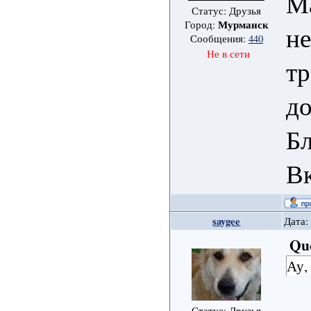
Ма
Статус: Друзья
Мурманск
Город:
не
Сообщения:
440
Не в сети
тр
до
Б
В
saygee
Дата:
Qu
Ау,
Статус: Друзья