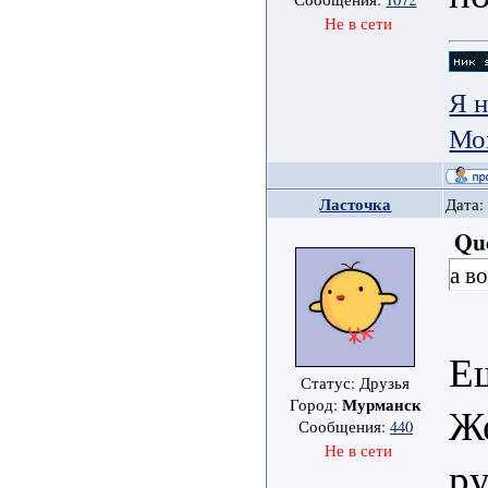
Не в сети
Я н
Мо
Ласточка
Дата:
Qu
а в
Ещ
Статус: Друзья
Мурманск
Город:
Же
Сообщения:
440
Не в сети
р