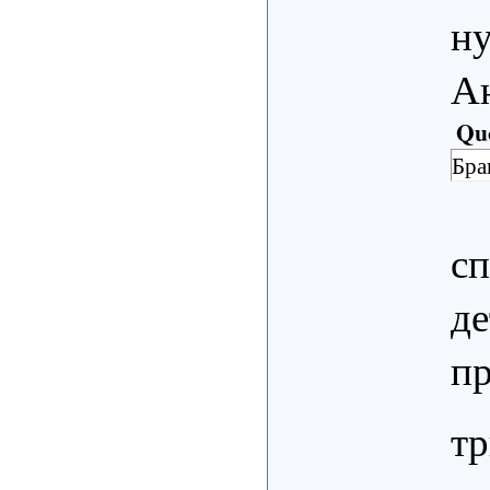
ну
А
Qu
Бра
сп
д
п
тр