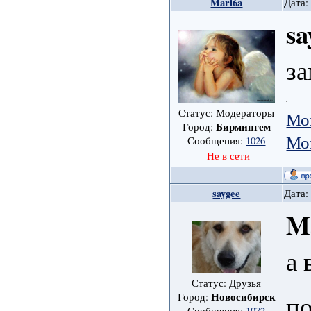
Mari6a
Дата:
sa
за
Статус: Модераторы
Мо
Бирмингем
Город:
Мо
Сообщения:
1026
Не в сети
saygee
Дата:
M
а 
Статус: Друзья
по
Новосибирск
Город:
Сообщения:
1072