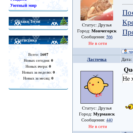
Уютный мир
По
Кре
Облако Тегов
Статус: Друзья
Пр
Мончегорск
Город:
Сообщения:
566
Статистика
Не в сети
1607
Всего:
Ласточка
Дата:
0
Новых сегодня:
0
Новых вчера:
Qu
0
Новых за неделю:
Не 
0
Новых за месяц:
Статус: Друзья
Мурманск
Город:
Сообщения:
440
Не в сети