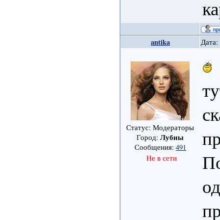
к
antika
Дата:
ту
ск
Статус: Модераторы
пр
Лубны
Город:
Сообщения:
491
По
Не в сети
од
п