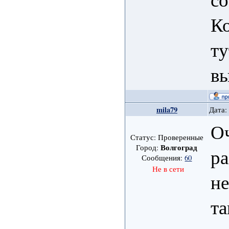
К
ту
вы
mila79
Дата:
Оч
Статус: Проверенные
Волгоград
Город:
ра
Сообщения:
60
Не в сети
не
та