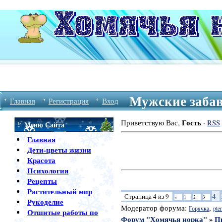
Мужские забав
Главная
Регистрация
Вход
Гость
Приветствую Вас
,
·
RSS
Меню Сайта
Главная
Дети-цветы жизни
Фор
Красота
Психология
Рецепты
Растительный мир
4
Страница
4
из
9
«
1
2
3
Рукоделие
Модератор форума:
,
Горячка
pter
Отшитые работы по
Форум "Хомячья норка"
»
П