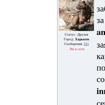
за
за
an
Статус: Друзья
Харьков
Город:
за
Сообщения:
211
Не в сети
ка
по
со
in
се