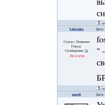
в
сн
Lidochka
Дата:
fo
Статус: Новички
Город:
" 
Сообщения:
24
Не в сети
св
Б
mariii
Дата:
Ух