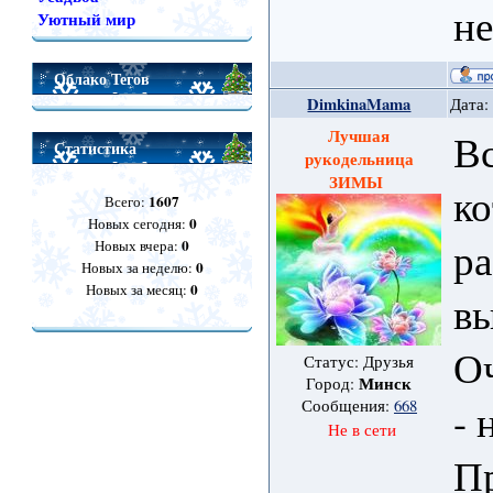
не
Уютный мир
Облако Тегов
DimkinaMama
Дата:
Лучшая
В
Статистика
рукодельница
ЗИМЫ
к
1607
Всего:
0
Новых сегодня:
ра
0
Новых вчера:
0
Новых за неделю:
0
Новых за месяц:
вы
Оч
Статус: Друзья
Минск
Город:
- 
Сообщения:
668
Не в сети
Пр