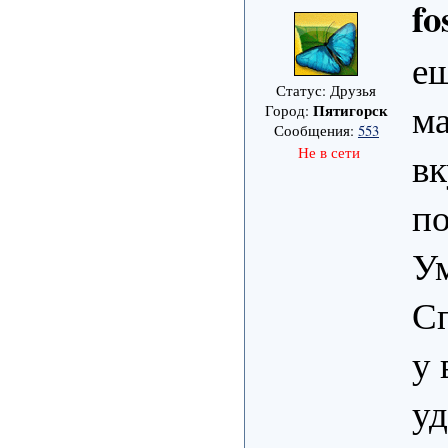
fo
ещ
Статус: Друзья
ма
Пятигорск
Город:
Сообщения:
553
Не в сети
вк
по
Ум
Сп
у 
уд