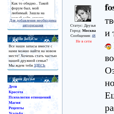
fo
тв
Для добавления необходима
авторизация
Статус: Друзья
и 
Москва
Город:
Сообщения:
48
НаШи ЗаПаСы
Не в сети
Все наши запасы вместе с
нами можно найти на новом
во
месте! Хочешь стать частью
нашей дружной семьи?
Мы ждем тебя
ЗДЕСЬ
Оз
Наши Друзья
но
Дети
Е
Красота
Психология отношений
Магия
ра
Рецепты
Усадьба