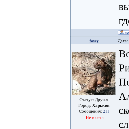
вы
гд
fossy
Дата:
Во
Ри
По
Ал
Статус: Друзья
Харьков
Город:
ск
Сообщения:
211
Не в сети
сл