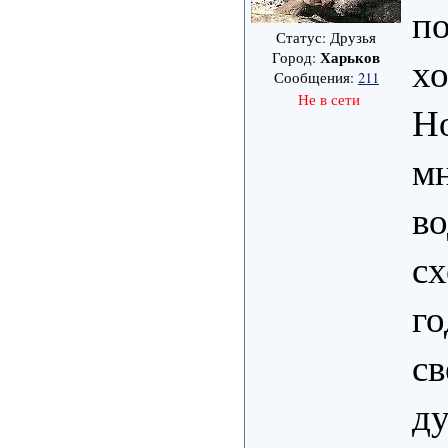
по
Статус: Друзья
Харьков
Город:
хо
Сообщения:
211
Не в сети
Но
мн
во
сх
го
св
ду