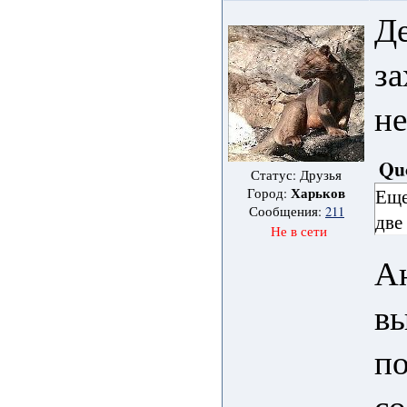
Де
за
не
Qu
Статус: Друзья
Харьков
Еще
Город:
Сообщения:
211
две
Не в сети
Ан
вы
по
со