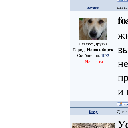
saygee
Дата:
fo
жи
Статус: Друзья
вы
Новосибирск
Город:
Сообщения:
1072
не
Не в сети
пр
и 
fossy
Дата:
Уф