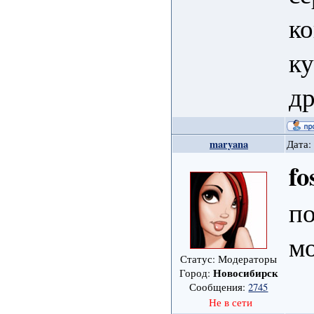
ко
ку
др
maryana
Дата:
fo
п
мо
Статус: Модераторы
Новосибирск
Город:
Сообщения:
2745
Не в сети