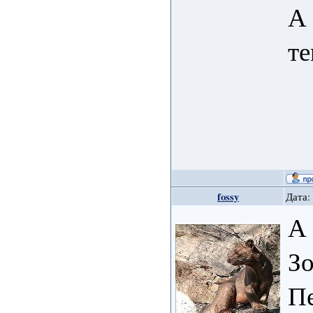
А 
те
fossy
Дата:
А 
Зо
Пе