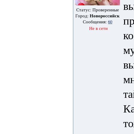
вы
Статус: Проверенные
Новороссийск
Город:
пр
Сообщения:
60
Не в сети
ко
м
вы
мн
т
Ка
то