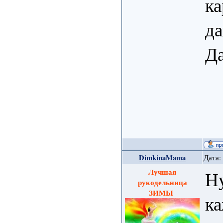
ка
да
Да
DimkinaMama
Дата:
Лучшая
Ну
рукодельница
ЗИМЫ
ка