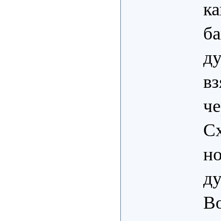
ка
ба
ду
вз
че
Сх
но
ду
Во