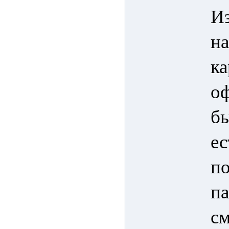
Из
на
ка
оф
бы
ес
по
п
см