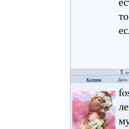
ес
то
ес
Катрин
Дата:
fo
ле
му