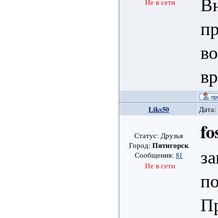
Вн
Не в сети
пр
во
вр
Liks50
Дата:
fo
Статус: Друзья
Пятигорск
Город:
за
Сообщения:
81
Не в сети
п
П