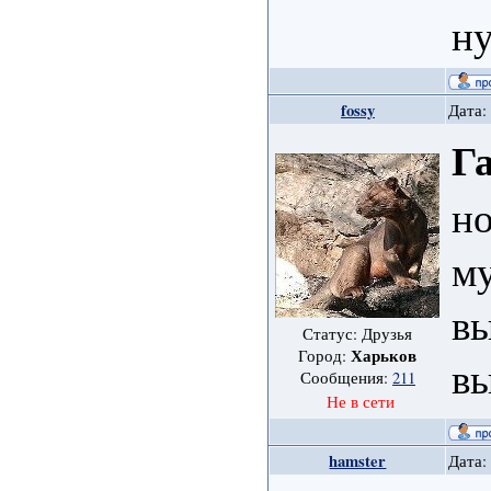
ну
fossy
Дата:
Г
но
му
в
Статус: Друзья
Харьков
Город:
в
Сообщения:
211
Не в сети
hamster
Дата: