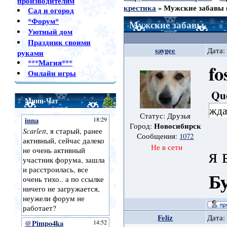
производителям
крестика
»
Мужские забавы
Сад и огород
*Форум*
Мужские забавы
Уютный дом
Праздник своими
saygee
Дата:
руками
***Магия***
fo
Онлайн игры
Qu
Мини-Чат
жда
Статус: Друзья
Новосибирск
Город:
Сообщения:
1072
Не в сети
я 
Б
Feliz
Дата: