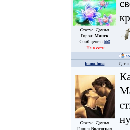
св
кр
Статус: Друзья
Минск
Город:
Сообщения:
668
Не в сети
inuna-luna
Дата:
К
М
с
ну
Статус: Друзья
Волгоград
Город: