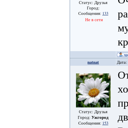
Статус: Друзья
Город:
ра
Сообщения:
133
Не в сети
м
кр
natnat
Дата:
От
хо
пр
Статус: Друзья
дв
Ужгород
Город:
Сообщения:
153