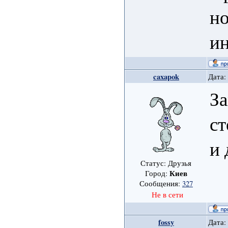
но
ин
caxapok
Дата:
За
ст
и
Статус: Друзья
Киев
Город:
Сообщения:
327
Не в сети
fossy
Дата: