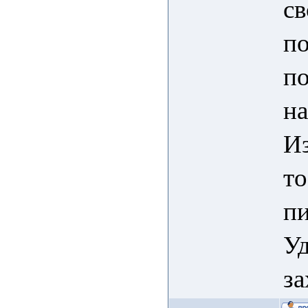
св
по
по
на
Из
то
п
Уд
з