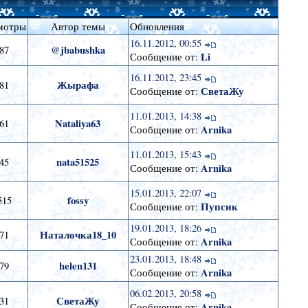
мотры
Автор темы
Обновления
16.11.2012, 00:55
@jbabushka
87
Li
Сообщение от:
16.11.2012, 23:45
Жырафа
81
СветаЖу
Сообщение от:
11.01.2013, 14:38
Nataliya63
61
Arnika
Сообщение от:
11.01.2013, 15:43
nata51525
45
Arnika
Сообщение от:
15.01.2013, 22:07
fossy
515
Пупсик
Сообщение от:
19.01.2013, 18:26
Наталочка18_10
71
Arnika
Сообщение от:
23.01.2013, 18:48
helen131
79
Arnika
Сообщение от:
06.02.2013, 20:58
СветаЖу
31
Arnika
Сообщение от: