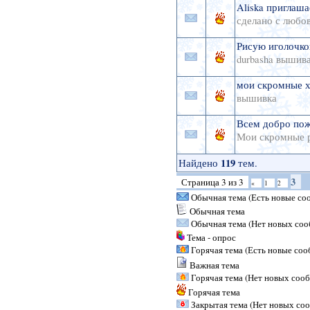
Aliska приглаша
сделано с любо
Рисую иголочко
durbasha вышив
мои скромные 
вышивка
Всем добро пож
Мои скромные 
119
Найдено
тем.
3
Страница
3
из
3
«
1
2
Обычная тема (Есть новые со
Обычная тема
Обычная тема (Нет новых со
Тема - опрос
Горячая тема (Есть новые со
Важная тема
Горячая тема (Нет новых соо
Горячая тема
Закрытая тема (Нет новых со