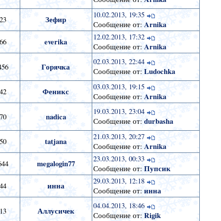
10.02.2013, 19:35
Зефир
23
Arnika
Сообщение от:
12.02.2013, 17:32
everika
66
Arnika
Сообщение от:
02.03.2013, 22:44
Горячка
456
Ludochka
Сообщение от:
03.03.2013, 19:15
Феникс
42
Arnika
Сообщение от:
19.03.2013, 23:04
nadica
70
durbasha
Сообщение от:
21.03.2013, 20:27
tatjana
50
Arnika
Сообщение от:
23.03.2013, 00:33
megalogin77
644
Пупсик
Сообщение от:
29.03.2013, 12:18
инна
44
инна
Сообщение от:
04.04.2013, 18:46
Аллусичек
13
Rigik
Сообщение от: