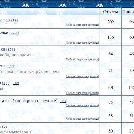
Ответы
Прос
и
[
1
2
3
4
5
6
]
209
96
[
Любовь с первого крестика
]
елки
[
1
2
3
4
]
136
60
[
Любовь с первого крестика
]
чки
[
1
2
3
]
84
46
вободное время...
[
Любовь с первого крестика
]
оты
[
1
2
3
]
71
39
ь своим скромным рукоделием.
[
Любовь с первого крестика
]
ы
[
1
2
3
…
7
8
9
]
301
14
ты
[
Любовь с первого крестика
]
таться! (но строго не судите)
[
1
2
3
]
75
45
[
Любовь с первого крестика
]
]
58
31
[
Любовь с первого крестика
]
[
1
2
]
50
33
роли мыловара)))