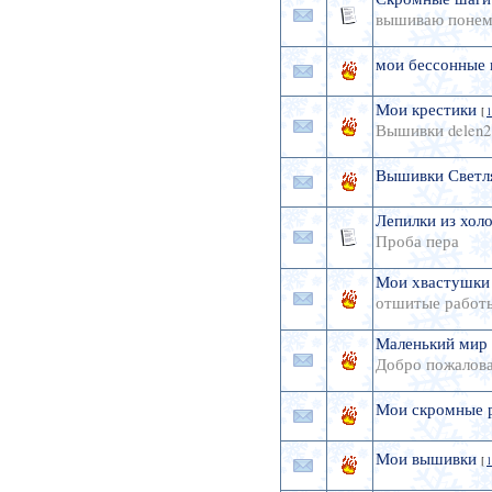
вышиваю понем
мои бессонные 
Мои крестики
[
1
Вышивки delen2
Вышивки Светл
Лепилки из хол
Проба пера
Мои хвастушки
отшитые работ
Маленький мир
Добро пожалов
Мои скромные 
Мои вышивки
[
1