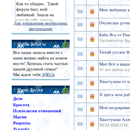
Мои любимые к
Очумелые ручки
Для добавления необходима
авторизация
Баба Яга от Pan
Организатор bag
НаШи ЗаПаСы
Тихий уголок Ф
Все наши запасы вместе с
нами можно найти на новом
месте! Хочешь стать частью
Моё Всё в выши
нашей дружной семьи?
10 лет любви и 
Мы ждем тебя
ЗДЕСЬ
Хвастушки от ta
Наши Друзья
А здесь мои раб
Дети
Красота
Мои шедеврики
Психология отношений
Магия
Хвастушки Алл
Рецепты
МОИ РАБОТЫ
Усадьба