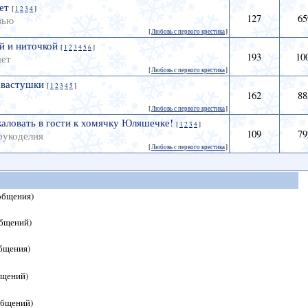
ет
[
1
2
3
4
]
127
65
вью
[
Любовь с первого крестика
]
й и ниточкой
[
1
2
3
4
5
6
]
193
10
ает
[
Любовь с первого крестика
]
хвастушки
[
1
2
3
4
5
]
162
88
[
Любовь с первого крестика
]
аловать в гости к хомячку Юляшечке!
[
1
2
3
4
]
109
79
рукоделия
[
Любовь с первого крестика
]
общения)
общений)
общения)
бщений)
общений)