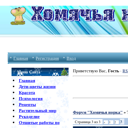
Главная
Регистрация
Вход
Гость
Приветствую Вас
,
·
RS
Меню Сайта
Главная
Дети-цветы жизни
Красота
Психология
Рецепты
Растительный мир
Форум "Хомячья норка"
»
Рукоделие
3
Страница
3
из
3
Отшитые работы по
«
1
2