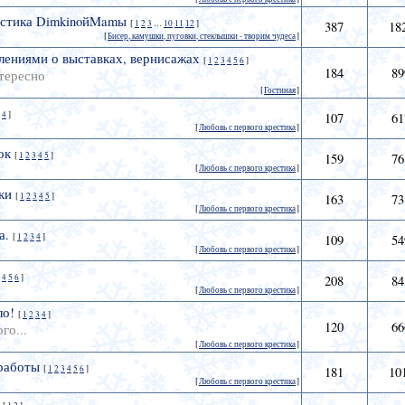
истика DimkinoйMamы
[
1
2
3
…
10
11
12
]
387
18
[
Бисер, камушки, пуговки, стеклышки - творим чудеса
]
лениями о выставках, вернисажах
[
1
2
3
4
5
6
]
184
89
нтересно
[
Гостиная
]
4
]
107
61
[
Любовь с первого крестика
]
ок
[
1
2
3
4
5
]
159
76
[
Любовь с первого крестика
]
ки
[
1
2
3
4
5
]
163
73
[
Любовь с первого крестика
]
а.
[
1
2
3
4
]
109
54
[
Любовь с первого крестика
]
4
5
6
]
208
84
[
Любовь с первого крестика
]
ло!
[
1
2
3
4
]
120
66
о...
[
Любовь с первого крестика
]
работы
[
1
2
3
4
5
6
]
181
10
[
Любовь с первого крестика
]