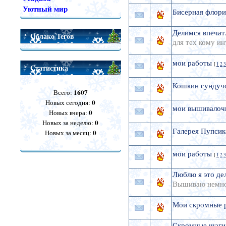
Уютный мир
Бисерная флор
Делимся впечат
Облако Тегов
для тех кому и
мои работы
[
1
2
3
Статистика
Кошкин сундуч
1607
Всего:
0
Новых сегодня:
мои вышивалоч
0
Новых вчера:
0
Новых за неделю:
Галерея Пупсик
0
Новых за месяц:
мои работы
[
1
2
3
Люблю я это де
Вышиваю немног
Мои скромные 
Скромные шаги