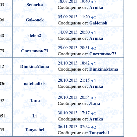
18.08.2013, 19:40
Senorita
03
Arnika
Сообщение от:
05.09.2013, 11:20
Gal4onok
96
Gal4onok
Сообщение от:
14.09.2013, 20:30
delen2
40
Arnika
Сообщение от:
29.09.2013, 20:51
Светлячок73
75
Светлячок73
Сообщение от:
24.10.2013, 18:42
DimkinaMama
12
DimkinaMama
Сообщение от:
28.10.2013, 21:15
natelladixis
036
Arnika
Сообщение от:
29.10.2013, 20:54
Лана
92
Лана
Сообщение от:
30.10.2013, 17:17
Li
051
Arnika
Сообщение от:
06.11.2013, 07:54
Tanyachel
59
Tanyachel
Сообщение от: