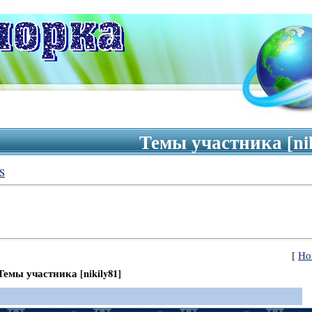
Темы участника [ni
S
[
Но
Темы участника [nikily81]