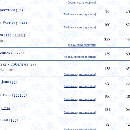
[
Другие виды рукоделия
]
рестики
[
1
2
3
]
79
40
[
Любовь с первого крестика
]
 Everiki
[
1
2
3
4
5
]
160
82
[
Любовь с первого крестика
]
na
[
1
2
3
…
9
10
11
]
357
14
ira
[
Совместные процессы
]
еникса
[
1
2
3
4
]
139
60
[
Любовь с первого крестика
]
вке - Гобелен
[
1
2
3
4
]
138
65
старания
[
Любовь с первого крестика
]
tjana
[
1
2
]
62
33
[
Любовь с первого крестика
]
оты...
[
1
2
3
4
5
6
]
196
10
[
Любовь с первого крестика
]
[
1
2
3
4
]
121
68
[
Любовь с первого крестика
]
очки
[
1
2
3
]
82
42
[
Любовь с первого крестика
]