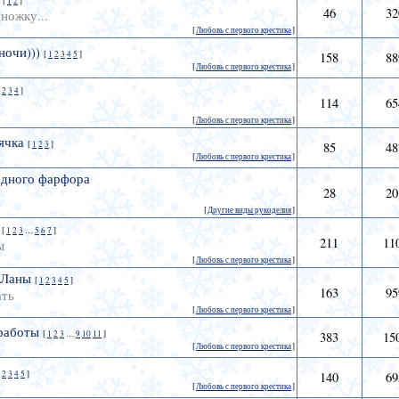
[
1
2
]
46
32
ножку...
[
Любовь с первого крестика
]
ночи)))
[
1
2
3
4
5
]
158
88
[
Любовь с первого крестика
]
2
3
4
]
114
65
[
Любовь с первого крестика
]
ячка
[
1
2
3
]
85
48
[
Любовь с первого крестика
]
одного фарфора
28
20
[
Другие виды рукоделия
]
[
1
2
3
…
5
6
7
]
211
11
ы
[
Любовь с первого крестика
]
 Ланы
[
1
2
3
4
5
]
163
95
ать
[
Любовь с первого крестика
]
работы
[
1
2
3
…
9
10
11
]
383
15
[
Любовь с первого крестика
]
2
3
4
5
]
140
69
[
Любовь с первого крестика
]